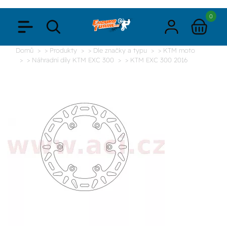
0
Domů
> Produkty
> Dle značky a typu
> KTM moto
> Náhradní díly KTM EXC 300
> KTM EXC 300 2016