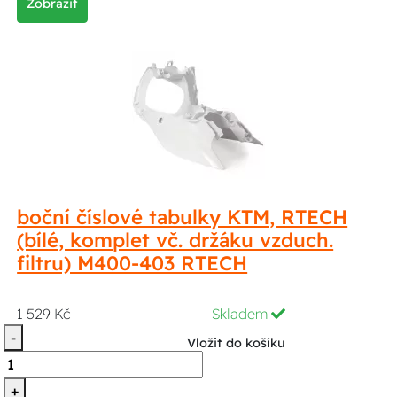
Zobrazit
boční číslové tabulky KTM, RTECH
(bílé, komplet vč. držáku vzduch.
filtru) M400-403 RTECH
1 529 Kč
Skladem
-
Vložit do košíku
+