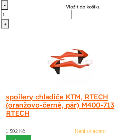
-
Vložit do košíku
+
spoilery chladiče KTM, RTECH
(oranžovo-černé, pár) M400-713
RTECH
1 302 Kč
Není skladem