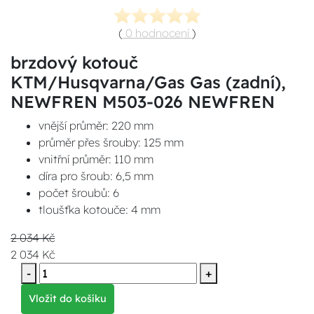
(
0 hodnocení
)
brzdový kotouč
KTM/Husqvarna/Gas Gas (zadní),
NEWFREN M503-026 NEWFREN
vnější průměr: 220 mm
průměr přes šrouby: 125 mm
vnitřní průměr: 110 mm
díra pro šroub: 6,5 mm
počet šroubů: 6
tloušťka kotouče: 4 mm
2 034 Kč
2 034 Kč
-
+
Vložit do košíku