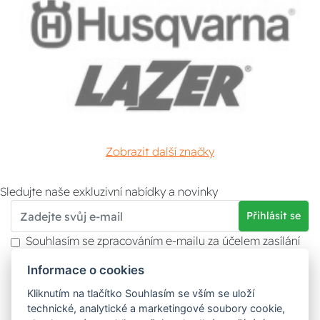
Zobrazit další značky
Sledujte naše exkluzivní nabídky a novinky
Přihlásit se
Souhlasím se zpracováním e-mailu za účelem zasílání
obchodních sdělení.
Informace o cookies
Více informací naleznete v
zásady ochrany osobních
údajů
. Souhlas můžete kdykoliv odvolat.
Kliknutím na tlačítko Souhlasím se vším se uloží
technické, analytické a marketingové soubory cookie,