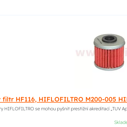
ý filtr HF116, HIFLOFILTRO M200-005 
ltry HIFLOFILTRO se mohou pyšnit prestižní akreditací „TUV A
Skla