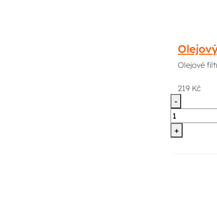
Olejov
Olejové fi
219 Kč
-
+