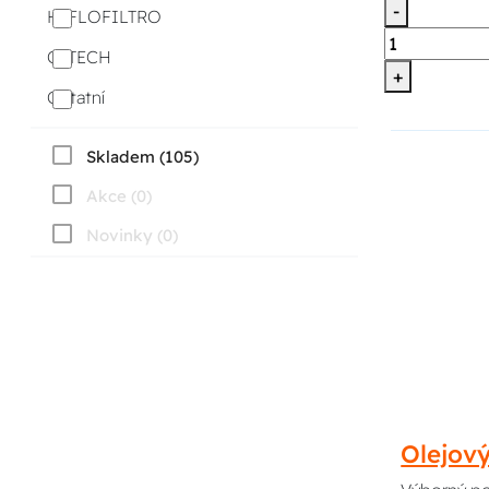
-
HIFLOFILTRO
Q-TECH
+
Ostatní
Skladem (105)
Akce (0)
Novinky (0)
Olejov