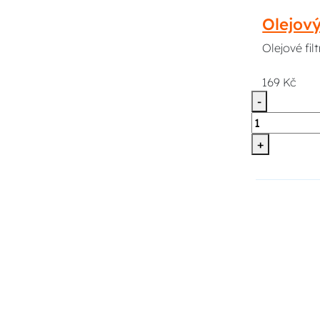
Olejov
Olejové fi
169 Kč
-
+