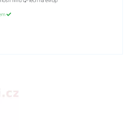
nosti filtrů Q-Tech na evrop
dem