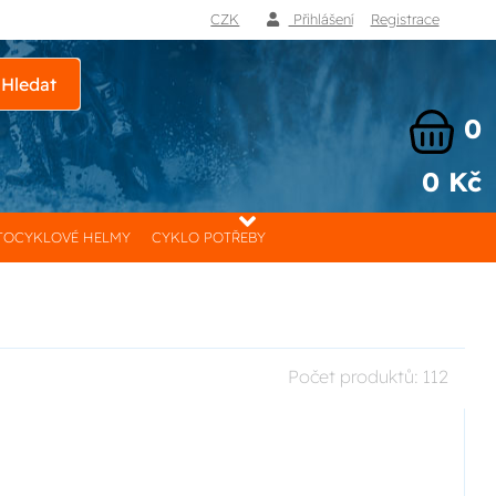
CZK
Přihlášení
Registrace
Hledat
0
0 Kč
OCYKLOVÉ HELMY
CYKLO POTŘEBY
Počet produktů:
112