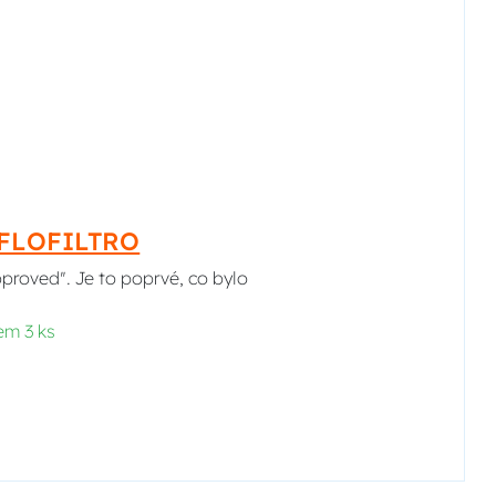
HIFLOFILTRO
pproved". Je to poprvé, co bylo
em 3 ks