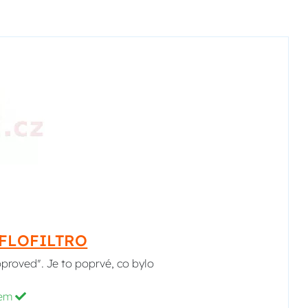
HIFLOFILTRO
pproved". Je to poprvé, co bylo
dem