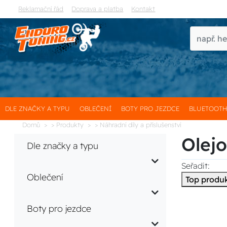
Reklamační řád
Doprava a platba
Kontakt
DLE ZNAČKY A TYPU
OBLEČENÍ
BOTY PRO JEZDCE
BLUETOOT
Domů
> Produkty
> Náhradní díly a příslušenství
Olejo
Dle značky a typu
Seřadit:
Oblečení
Top produ
Boty pro jezdce