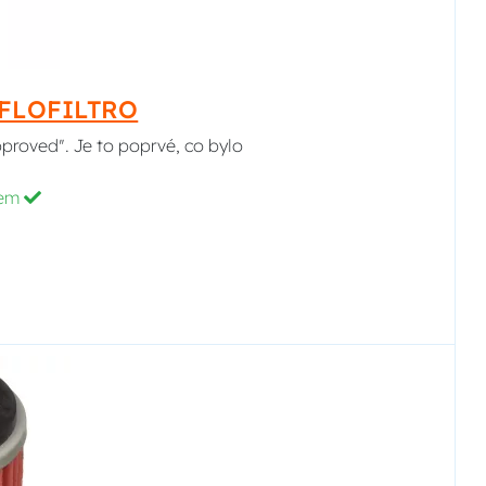
HIFLOFILTRO
pproved". Je to poprvé, co bylo
dem