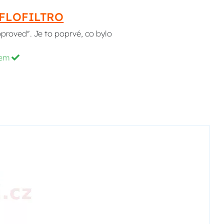
HIFLOFILTRO
pproved". Je to poprvé, co bylo
dem