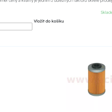
ěr ceny a kvality je jedním z důležitých faktorů skvělé prodej
Skla
Vložit do košíku