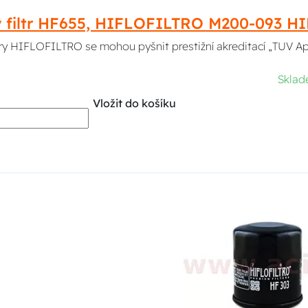
ý filtr HF655, HIFLOFILTRO M200-093 
ltry HIFLOFILTRO se mohou pyšnit prestižní akreditací „TUV A
Skla
Vložit do košíku