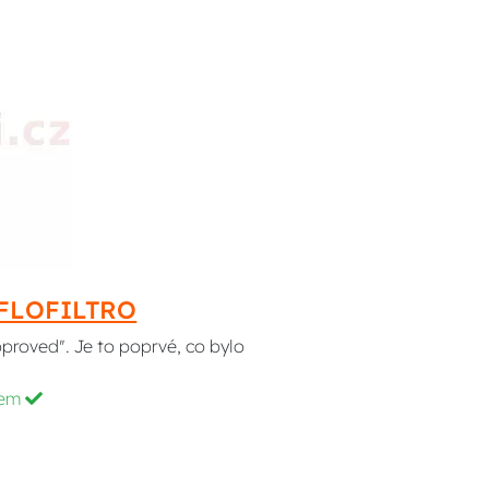
HIFLOFILTRO
pproved". Je to poprvé, co bylo
dem