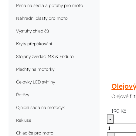
Pěna na sedla a potahy pro moto
Náhradní plasty pro moto
Výstuhy chladičů
Kryty přepákování
Stojany zvedací MX & Enduro
Plachty na motorky
Čelovky LED svítilny
Olejov
Řetězy
Olejové fi
Ojniční sada na motocykl
190 Kč
-
Rekluse
Chladiče pro moto