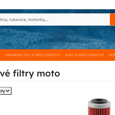
H
NÁHRADNÍ DÍLY A PŘÍSLUŠENSTVÍ
PNEU A PŘÍSLUŠENSTVÍ
MOT
vé filtry moto
kty