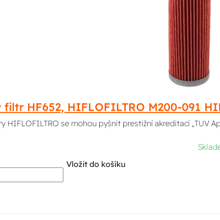
ý filtr HF652, HIFLOFILTRO M200-091 
ltry HIFLOFILTRO se mohou pyšnit prestižní akreditací „TUV A
Sklad
Vložit do košíku