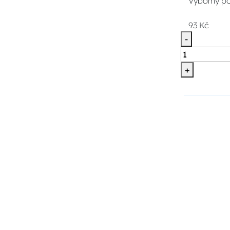
Výborný pom
93 Kč
-
+