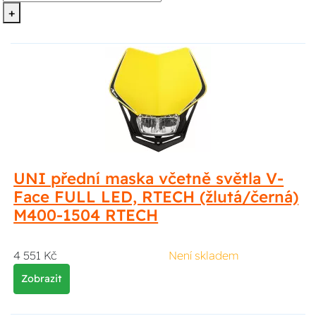
+
UNI přední maska včetně světla V-
Face FULL LED, RTECH (žlutá/černá)
M400-1504 RTECH
4 551 Kč
Není skladem
Zobrazit