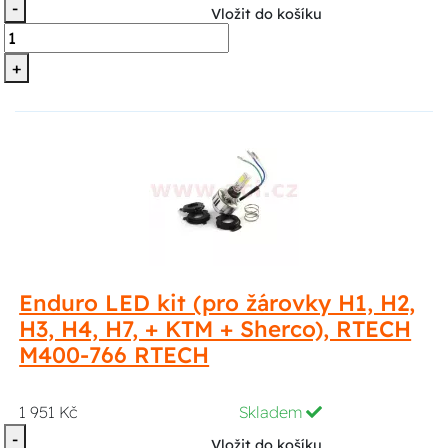
-
Vložit do košíku
+
Enduro LED kit (pro žárovky H1, H2,
H3, H4, H7, + KTM + Sherco), RTECH
M400-766 RTECH
1 951 Kč
Skladem
-
Vložit do košíku