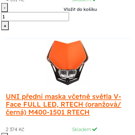
-
Vložit do košíku
+
UNI přední maska včetně světla V-
Face FULL LED, RTECH (oranžová/
černá) M400-1501 RTECH
2 374 Kč
Skladem