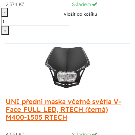
2 374 Kč
Skladem
-
Vložit do košíku
+
UNI přední maska včetně světla V-
Face FULL LED, RTECH (černá)
M400-1505 RTECH
4 551 Kč
Skladem