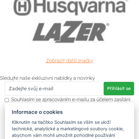
Zobrazit další značky
Sledujte naše exkluzivní nabídky a novinky
Přihlásit se
Souhlasím se zpracováním e-mailu za účelem zasílání
obchodních sdělení.
Informace o cookies
Více informací naleznete v
zásady ochrany osobních
údajů
. Souhlas můžete kdykoliv odvolat.
Kliknutím na tlačítko Souhlasím se vším se uloží
technické, analytické a marketingové soubory cookie,
abychom vám mohli umožnit pohodlné používání