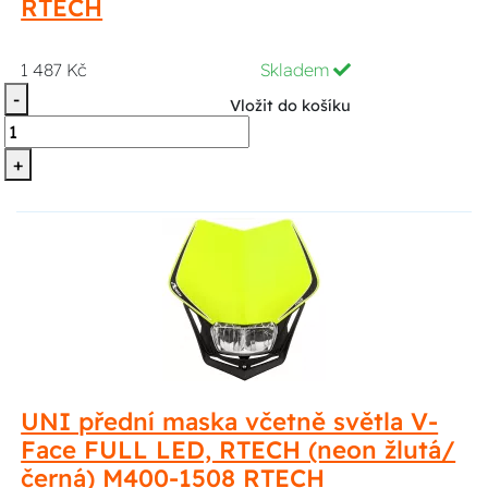
RTECH
1 487 Kč
Skladem
-
Vložit do košíku
+
UNI přední maska včetně světla V-
Face FULL LED, RTECH (neon žlutá/
černá) M400-1508 RTECH