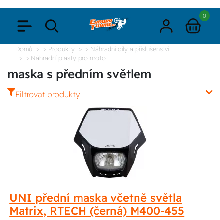
0
Domů
> Produkty
> Náhradní díly a příslušenství
> Náhradní plasty pro moto
maska s předním světlem
Filtrovat produkty
UNI přední maska včetně světla
Matrix, RTECH (černá) M400-455