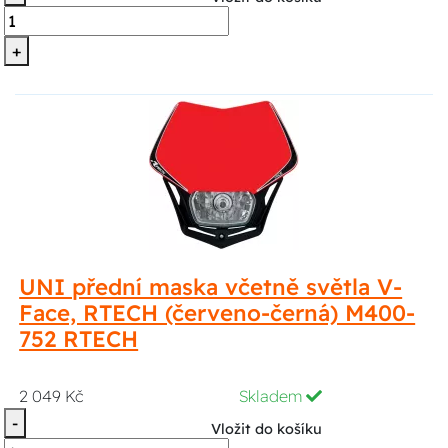
+
UNI přední maska včetně světla V-
Face, RTECH (červeno-černá) M400-
752 RTECH
2 049 Kč
Skladem
-
Vložit do košíku