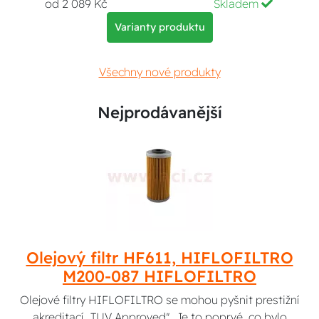
od 2 089 Kč
Skladem
Varianty produktu
Všechny nové produkty
Nejprodávanější
Olejový filtr HF611, HIFLOFILTRO
M200-087 HIFLOFILTRO
Olejové filtry HIFLOFILTRO se mohou pyšnit prestižní
akreditací „TUV Approved". Je to poprvé, co bylo