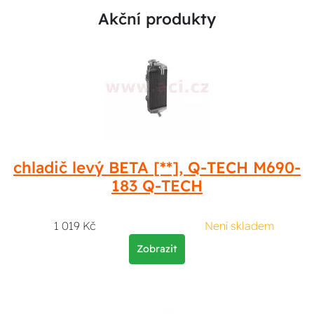
Akční produkty
chladič levý BETA [**], Q-TECH M690-
183 Q-TECH
1 019 Kč
Není skladem
Zobrazit