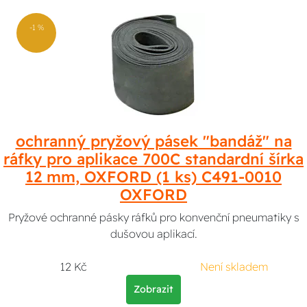
-1 %
ochranný pryžový pásek "bandáž" na
ráfky pro aplikace 700C standardní šírka
12 mm, OXFORD (1 ks) C491-0010
OXFORD
Pryžové ochranné pásky ráfků pro konvenční pneumatiky s
dušovou aplikací.
12 Kč
Není skladem
Zobrazit