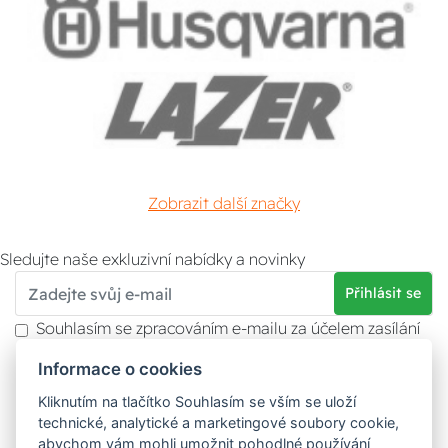
Zobrazit další značky
Sledujte naše exkluzivní nabídky a novinky
Přihlásit se
Souhlasím se zpracováním e-mailu za účelem zasílání
obchodních sdělení.
Informace o cookies
Více informací naleznete v
zásady ochrany osobních
údajů
. Souhlas můžete kdykoliv odvolat.
Kliknutím na tlačítko Souhlasím se vším se uloží
technické, analytické a marketingové soubory cookie,
abychom vám mohli umožnit pohodlné používání