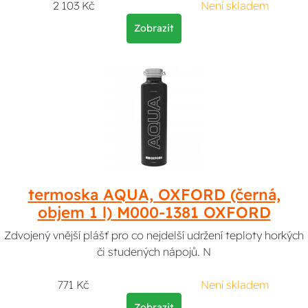
2 103 Kč
Není skladem
Zobrazit
termoska AQUA, OXFORD (černá,
objem 1 l) M000-1381 OXFORD
Zdvojený vnější plášť pro co nejdelší udržení teploty horkých
či studených nápojů. N
771 Kč
Není skladem
Zobrazit