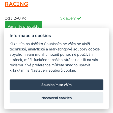
RACING
od 1 290 Kč
Skladem
Varianty produktu
Informace o cookies
Kliknutím na tlačítko Souhlasím se vším se uloží
technické, analytické a marketingové soubory cookie,
abychom vám mohli umožnit pohodlné používání
stránek, měřit funkčnost našich stránek a cílit na vás
reklamu. Své preference můžete snadno upravit
kliknutím na Nastavení souborů cookie.
Souhlasím se vším
dres LITE, FLY RACING - USA 2026
(šedá/černá) M170-0358 FLY
Nastavení cookies
RACING