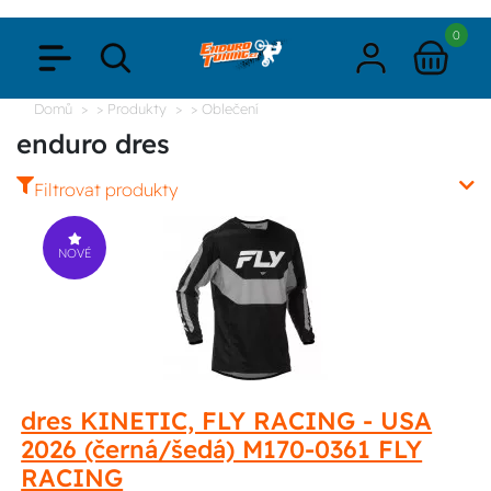
0
Domů
> Produkty
> Oblečení
enduro dres
Filtrovat produkty
NOVÉ
dres KINETIC, FLY RACING - USA
2026 (černá/šedá) M170-0361 FLY
RACING