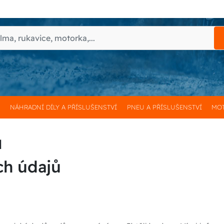
H
NÁHRADNÍ DÍLY A PŘÍSLUŠENSTVÍ
PNEU A PŘÍSLUŠENSTVÍ
MOT
ů
ch údajů