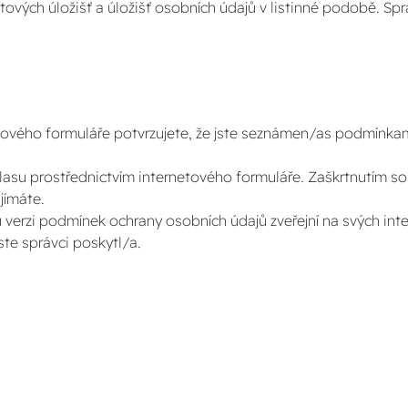
atových úložišť a úložišť osobních údajů v listinné podobě. Sp
vého formuláře potvrzujete, že jste seznámen/as podmínkami
lasu prostřednictvím internetového formuláře. Zaškrtnutím s
jímáte.
verzi podmínek ochrany osobních údajů zveřejní na svých int
te správci poskytl/a.