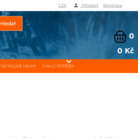
CZK
Přihlášení
Registrace
Hledat
0
0 Kč
OCYKLOVÉ HELMY
CYKLO POTŘEBY