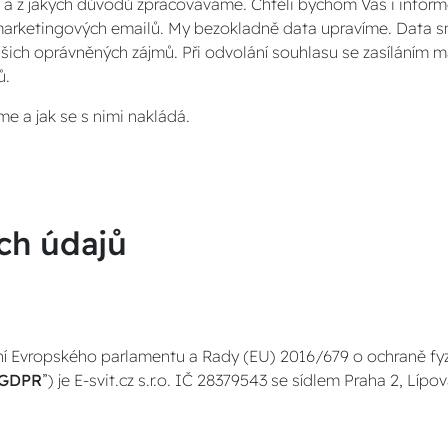
ak a z jakých důvodů zpracováváme. Chtěli bychom Vás i info
 marketingových emailů. My bezokladně data upravíme. Data s
šich oprávněných zájmů. Při odvolání souhlasu se zasíláním
ů.
e a jak se s nimi nakládá.
ch údajů
ení Evropského parlamentu a Rady (EU) 2016/679 o ochraně fy
GDPR
”) je E-svit.cz s.r.o. IČ 28379543 se sídlem Praha 2, Lípov