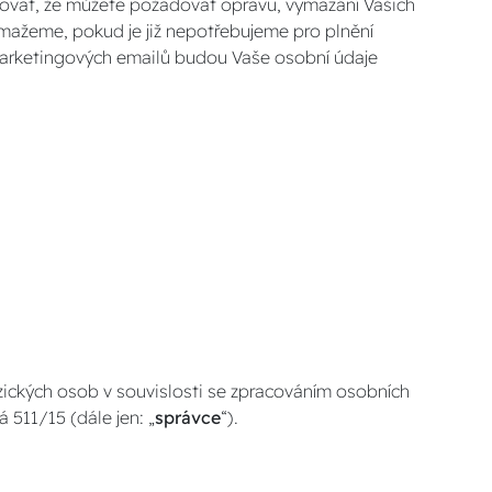
rmovat, že můžete požadovat opravu, vymazání Vašich
mažeme, pokud je již nepotřebujeme pro plnění
 marketingových emailů budou Vaše osobní údaje
zických osob v souvislosti se zpracováním osobních
á 511/15 (dále jen: „
správce
“).