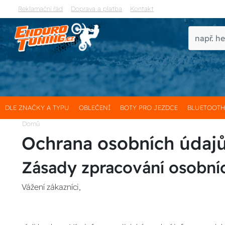
Reklamační řád
Doprava a platba
Kontakt
DLE ZNAČKY A TYPU
OBLEČENÍ
BOTY PRO JEZDCE
BLUETOOT
Domů
Ochrana osobních údaj
Zásady zpracování osobní
Vážení zákazníci,