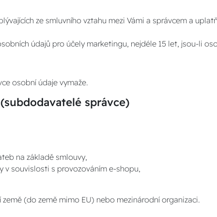
lývajících ze smluvního vztahu mezi Vámi a správcem a uplatň
obních údajů pro účely marketingu, nejdéle 15 let, jsou-li o
vce osobní údaje vymaže.
bdodavatelé správce)
plateb na základě smlouvy,
žby v souvislosti s provozováním e-shopu,
tí země (do země mimo EU) nebo mezinárodní organizaci.