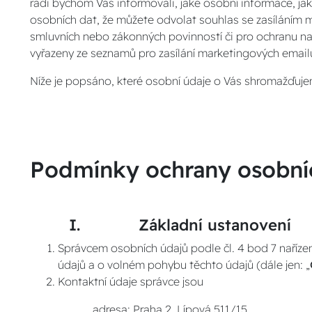
rádi bychom Vás informovali, jaké osobní informace, j
osobních dat, že můžete odvolat souhlas se zasíláním
smluvních nebo zákonných povinností či pro ochranu na
vyřazeny ze seznamů pro zasílání marketingových email
Níže je popsáno, které osobní údaje o Vás shromažďujem
Podmínky ochrany osobní
I. Základní ustanovení
Správcem osobních údajů podle čl. 4 bod 7 naříz
údajů a o volném pohybu těchto údajů (dále jen: „
Kontaktní údaje správce jsou
adresa: Praha 2, Lípová 511/15