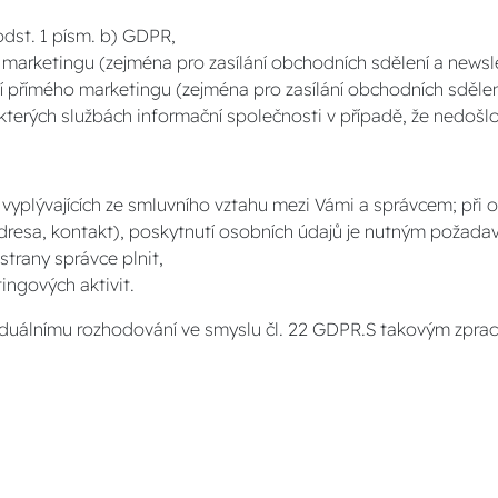
odst. 1 písm. b) GDPR,
arketingu (zejména pro zasílání obchodních sdělení a newslet
 přímého marketingu (zejména pro zasílání obchodních sdělení
ěkterých službách informační společnosti v případě, že nedošl
í vyplývajících ze smluvního vztahu mezi Vámi a správcem; při
dresa, kontakt), poskytnutí osobních údajů je nutným požadav
strany správce plnit,
ingových aktivit.
duálnímu rozhodování ve smyslu čl. 22 GDPR.S takovým zpraco