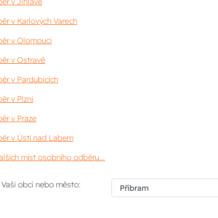
ěr v Jihlavě
ěr v Karlových Varech
ěr v Olomouci
ěr v Ostravě
ěr v Pardubicích
ěr v Plzni
ěr v Praze
ěr v Ústí nad Labem
lších míst osobního odběru...
i Vaši obci nebo město: