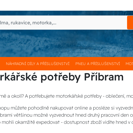
H
NÁHRADNÍ DÍLY A PŘÍSLUŠENSTVÍ
PNEU A PŘÍSLUŠENSTVÍ
MOT
rkářské potřeby Příbram
amě a okolí? A potřebujete motorkářské potřeby - oblečení, mo
opu můžete pohodlně nakupovat online a posléze si vyzved
Příbrami většinou možné vyzvednout hned druhý pracovní den 
 mohli okamžitě expedovat - dostupnost zboží vidíte hned v 