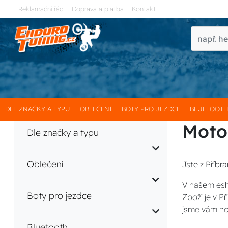
Reklamační řád
Doprava a platba
Kontakt
DLE ZNAČKY A TYPU
OBLEČENÍ
BOTY PRO JEZDCE
BLUETOOT
Moto
Dle značky a typu
Oblečení
Jste z Příbr
V našem esh
Boty pro jezdce
Zboží je v 
jsme vám ho
Bluetooth