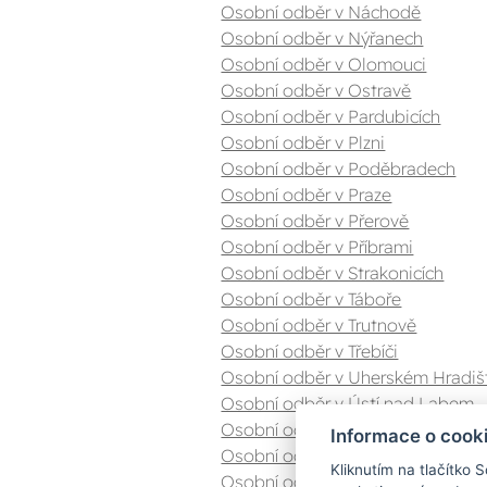
Osobní odběr v Náchodě
Osobní odběr v Nýřanech
Osobní odběr v Olomouci
Osobní odběr v Ostravě
Osobní odběr v Pardubicích
Osobní odběr v Plzni
Osobní odběr v Poděbradech
Osobní odběr v Praze
Osobní odběr v Přerově
Osobní odběr v Příbrami
Osobní odběr v Strakonicích
Osobní odběr v Táboře
Osobní odběr v Trutnově
Osobní odběr v Třebíči
Osobní odběr v Uherském Hradiš
Osobní odběr v Ústí nad Labem
Osobní odběr v Valašském Meziříč
Informace o cook
Osobní odběr v Zlíně
Kliknutím na tlačítko 
Osobní odběr v Znojmě