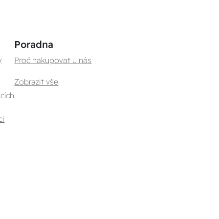
Poradna
y
Proč nakupovat u nás
Zobrazit vše
cích
ci