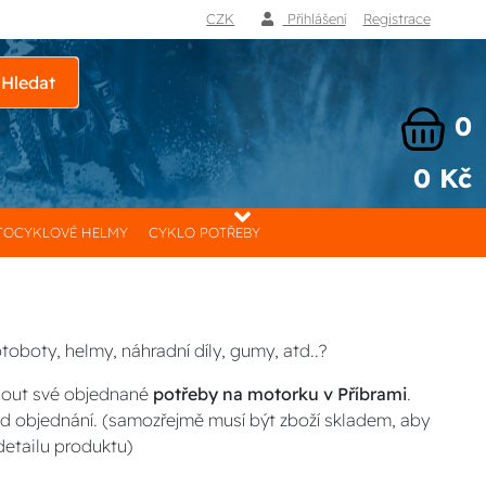
CZK
Přihlášení
Registrace
Hledat
0
0 Kč
OCYKLOVÉ HELMY
CYKLO POTŘEBY
toboty, helmy, náhradní díly, gumy, atd..?
nout své objednané
potřeby na motorku v Příbrami
.
od objednání. (samozřejmě musí být zboží skladem, aby
detailu produktu)