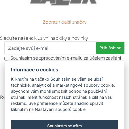
Zobrazit další značky
Sledujte naše exkluzivní nabídky a novinky
Přihlásit se
Souhlasím se zpracováním e-mailu za účelem zasílání
obchodních sdělení.
Informace o cookies
Více informací naleznete v
zásady ochrany osobních
údajů
. Souhlas můžete kdykoliv odvolat.
Kliknutím na tlačítko Souhlasím se vším se uloží
technické, analytické a marketingové soubory cookie,
abychom vám mohli umožnit pohodlné používání
Rychlý kontakt
stránek, měřit funkčnost našich stránek a cílit na vás
reklamu. Své preference můžete snadno upravit
Zákaznický servis
Vyzvednutí zboží
kliknutím na Nastavení souborů cookie.
Poradna
Souhlasím se vším