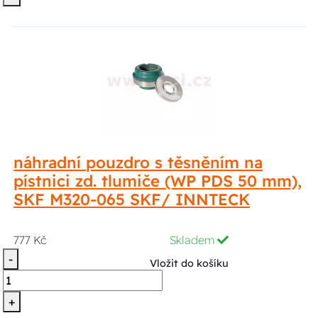
náhradní pouzdro s těsněním na
pístnici zd. tlumiče (WP PDS 50 mm),
SKF M320-065 SKF/ INNTECK
777 Kč
Skladem
-
Vložit do košíku
+