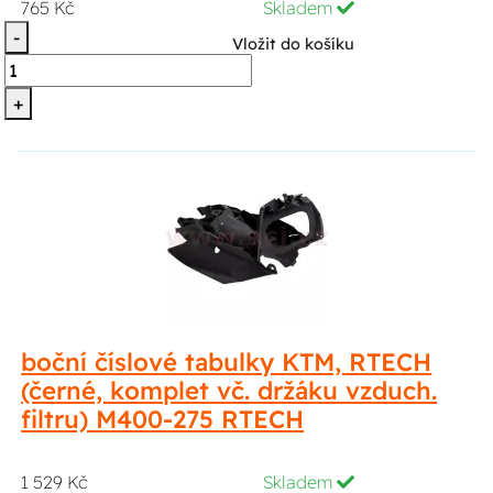
765 Kč
Skladem
-
Vložit do košíku
+
boční číslové tabulky KTM, RTECH
(černé, komplet vč. držáku vzduch.
filtru) M400-275 RTECH
1 529 Kč
Skladem