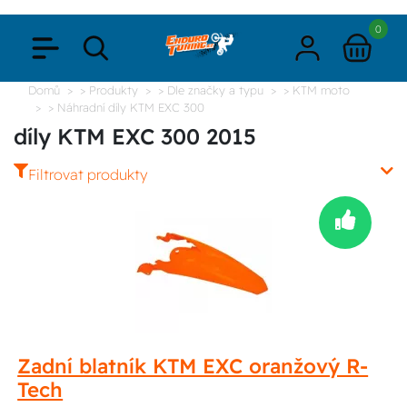
0
Domů
> Produkty
> Dle značky a typu
> KTM moto
> Náhradní díly KTM EXC 300
díly KTM EXC 300 2015
Filtrovat produkty
Zadní blatník KTM EXC oranžový R-
Tech