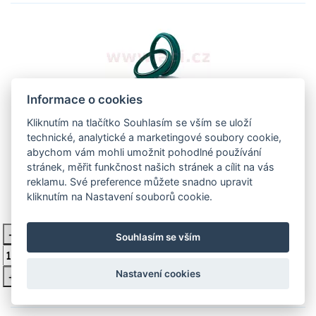
Informace o cookies
Kliknutím na tlačítko Souhlasím se vším se uloží
simering + prachovka do př. vidlice
technické, analytické a marketingové soubory cookie,
abychom vám mohli umožnit pohodlné používání
(48 x 57,9 x 9 mm, WP 48 mm), SKF
stránek, měřit funkčnost našich stránek a cílit na vás
M320-025 SKF/ INNTECK
reklamu. Své preference můžete snadno upravit
kliknutím na Nastavení souborů cookie.
979 Kč
Skladem
-
Souhlasím se vším
Vložit do košíku
Nastavení cookies
+