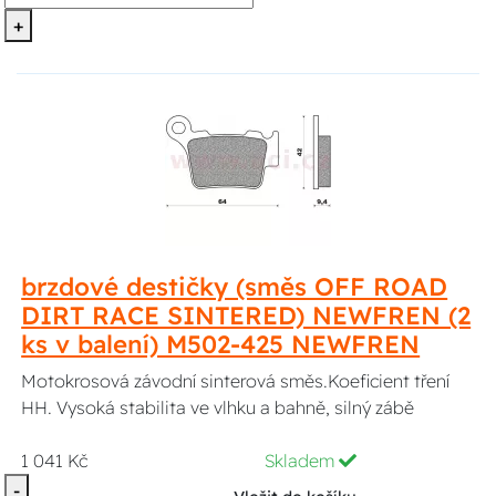
+
brzdové destičky (směs OFF ROAD
DIRT RACE SINTERED) NEWFREN (2
ks v balení) M502-425 NEWFREN
Motokrosová závodní sinterová směs.Koeficient tření
HH. Vysoká stabilita ve vlhku a bahně, silný zábě
1 041 Kč
Skladem
-