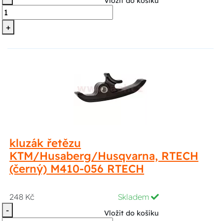
Vložit do košíku
+
kluzák řetězu
KTM/Husaberg/Husqvarna, RTECH
(černý) M410-056 RTECH
248 Kč
Skladem
-
Vložit do košíku