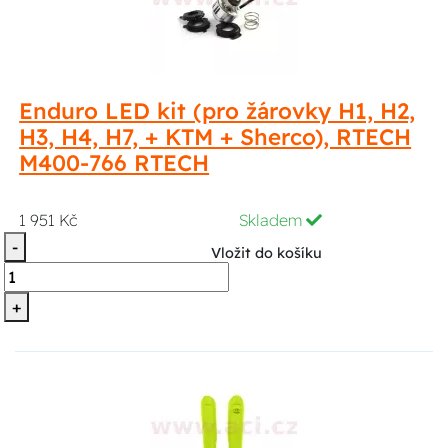
Enduro LED kit (pro žárovky H1, H2,
H3, H4, H7, + KTM + Sherco), RTECH
M400-766 RTECH
1 951 Kč
Skladem
-
Vložit do košíku
+