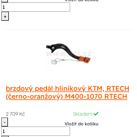
+
brzdový pedál hliníkový KTM, RTECH
(černo-oranžový) M400-1070 RTECH
2 709 Kč
Skladem
-
Vložit do košíku