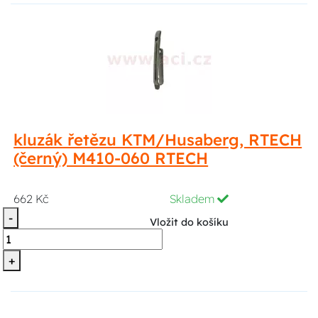
kluzák řetězu KTM/Husaberg, RTECH
(černý) M410-060 RTECH
662 Kč
Skladem
-
Vložit do košíku
+