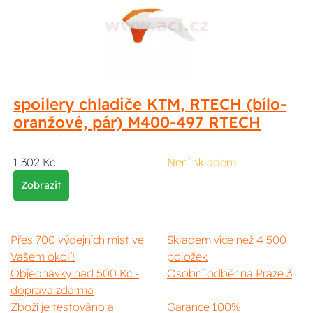
spoilery chladiče KTM, RTECH (bílo-
oranžové, pár) M400-497 RTECH
1 302 Kč
Není skladem
Zobrazit
Přes 700 výdejních míst ve
Skladem více než 4 500
Vašem okolí!
položek
Objednávky nad 500 Kč -
Osobní odběr na Praze 3
doprava zdarma
Zboží je testováno a
Garance 100%