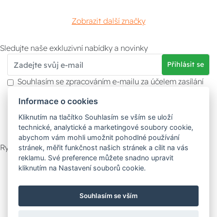
Zobrazit další značky
Sledujte naše exkluzivní nabídky a novinky
Přihlásit se
Souhlasím se zpracováním e-mailu za účelem zasílání
obchodních sdělení.
Informace o cookies
Více informací naleznete v
zásady ochrany osobních
údajů
. Souhlas můžete kdykoliv odvolat.
Kliknutím na tlačítko Souhlasím se vším se uloží
technické, analytické a marketingové soubory cookie,
abychom vám mohli umožnit pohodlné používání
Rychlý kontakt
stránek, měřit funkčnost našich stránek a cílit na vás
reklamu. Své preference můžete snadno upravit
Zákaznický servis
Vyzvednutí zboží
kliknutím na Nastavení souborů cookie.
Poradna
Souhlasím se vším