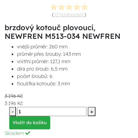
(
0 hodnocení
)
brzdový kotouč plovoucí,
NEWFREN M513-034 NEWFREN
vnější průměr: 260 mm
průměr přes šrouby: 143 mm
vnitřní průměr: 127,1 mm
díra pro šroub: 6,5 mm
počet šroubů: 6
tloušťka kotouče: 3 mm
3 196 Kč
3 196 Kč
-
+
Vložit do košíku
Skladem