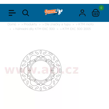
0
Domů
> Produkty
> Dle značky a typu
> KTM moto
> Náhradní díly KTM EXC 300
> KTM EXC 300 2005