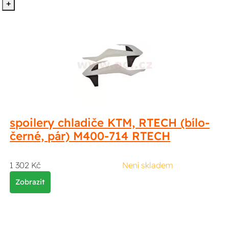
+
spoilery chladiče KTM, RTECH (bílo-
černé, pár) M400-714 RTECH
1 302 Kč
Není skladem
Zobrazit