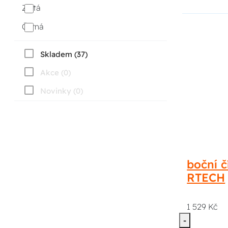
Zlatá
Černá
Skladem (37)
Akce (0)
Novinky (0)
boční č
RTECH
1 529 Kč
-