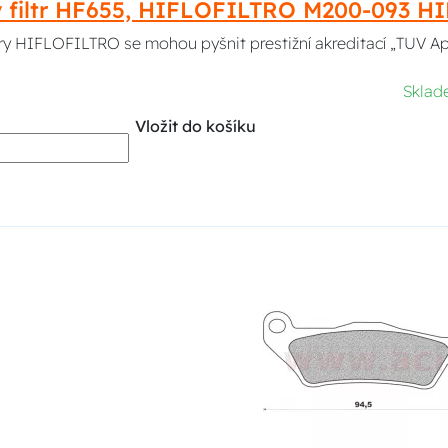
ý filtr HF655, HIFLOFILTRO M200-093 
ltry HIFLOFILTRO se mohou pyšnit prestižní akreditací „TUV A
Skla
Vložit do košíku