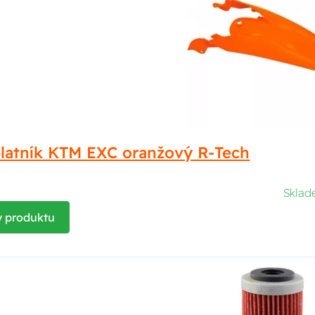
blatník KTM EXC oranžový R-Tech
Skla
y produktu