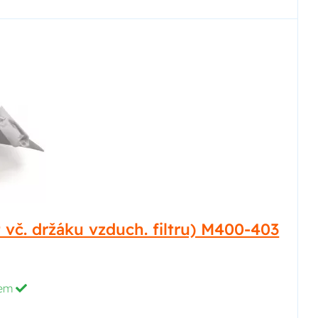
 vč. držáku vzduch. filtru) M400-403
dem