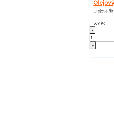
Olejov
Olejové fi
169 Kč
-
+