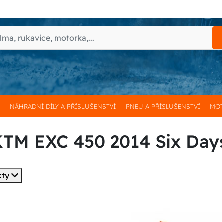
H
NÁHRADNÍ DÍLY A PŘÍSLUŠENSTVÍ
PNEU A PŘÍSLUŠENSTVÍ
MOT
 KTM EXC 450 2014 Six Day
kty