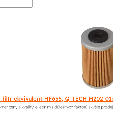
ý filtr ekvivalent HF655, Q-TECH M202-0
ěr ceny a kvality je jedním z důležitých faktorů skvělé prodej