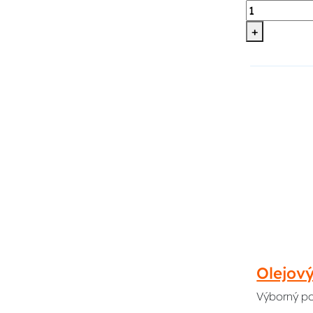
+
Olejov
Výborný pom