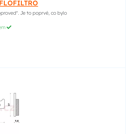
HIFLOFILTRO
pproved". Je to poprvé, co bylo
dem