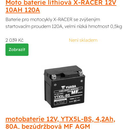
Moto baterie lithiová X-RACER 12V
10AH 120A
Baterie pro motocykly X-RACER se zvýšeným
startovacím proudem 120A, velmi nízká hmotnost 0,5kg
2 039 Kč
Není skladem
Zobrazit
motobaterie 12V, YTX5L-BS, 4,2Ah,
80A, bezúdržbová MF AGM