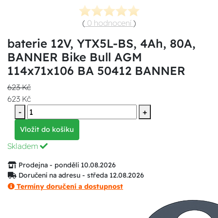
(
0 hodnocení
)
baterie 12V, YTX5L-BS, 4Ah, 80A,
BANNER Bike Bull AGM
114x71x106 BA 50412 BANNER
623 Kč
623 Kč
-
+
Vložit do košíku
Skladem
Prodejna - pondělí 10.08.2026
Doručení na adresu - středa 12.08.2026
Termíny doručení a dostupnost