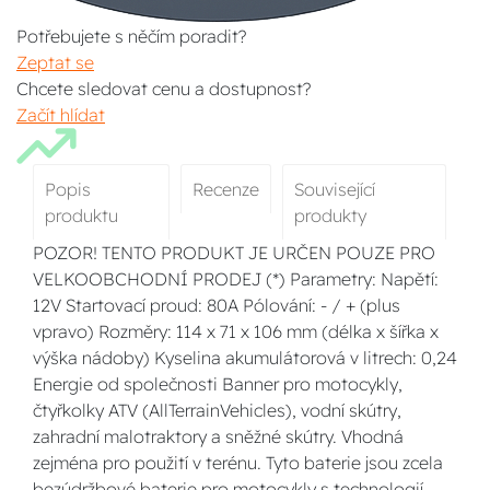
Potřebujete s něčím poradit?
Zeptat se
Chcete sledovat cenu a dostupnost?
Začít hlídat
Popis
Recenze
Související
produktu
produkty
POZOR! TENTO PRODUKT JE URČEN POUZE PRO
VELKOOBCHODNÍ PRODEJ (*) Parametry: Napětí:
12V Startovací proud: 80A Pólování: - / + (plus
vpravo) Rozměry: 114 x 71 x 106 mm (délka x šířka x
výška nádoby) Kyselina akumulátorová v litrech: 0,24
Energie od společnosti Banner pro motocykly,
čtyřkolky ATV (AllTerrainVehicles), vodní skútry,
zahradní malotraktory a sněžné skútry. Vhodná
zejména pro použití v terénu. Tyto baterie jsou zcela
bezúdržbové baterie pro motocykly s technologií