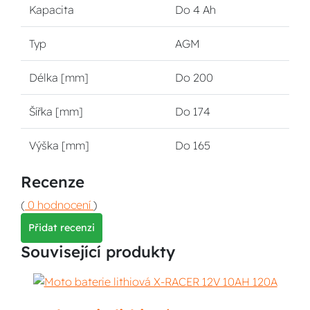
Kapacita
Do 4 Ah
Typ
AGM
Délka [mm]
Do 200
Šířka [mm]
Do 174
Výška [mm]
Do 165
Recenze
(
0 hodnocení
)
Přidat recenzi
Související produkty