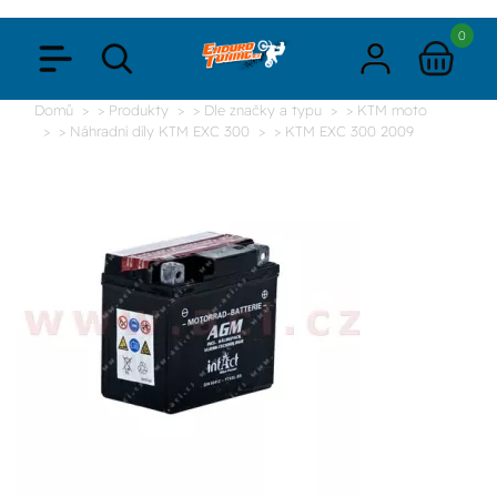
0
Domů
> Produkty
> Dle značky a typu
> KTM moto
> Náhradní díly KTM EXC 300
> KTM EXC 300 2009