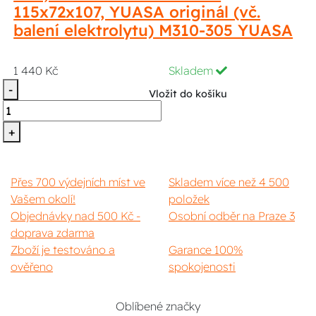
115x72x107, YUASA originál (vč.
balení elektrolytu) M310-305 YUASA
1 440 Kč
Skladem
-
Vložit do košíku
+
Přes 700 výdejních míst ve
Skladem více než 4 500
Vašem okolí!
položek
Objednávky nad 500 Kč -
Osobní odběr na Praze 3
doprava zdarma
Zboží je testováno a
Garance 100%
ověřeno
spokojenosti
Oblíbené značky