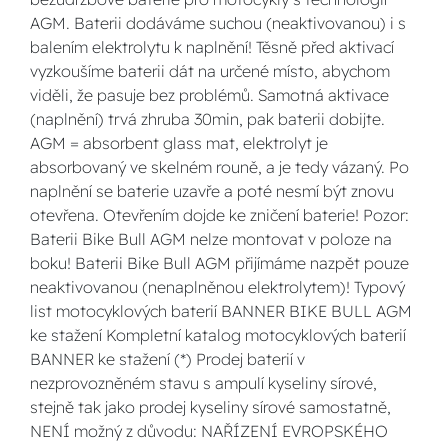
AGM. Baterii dodáváme suchou (neaktivovanou) i s
balením elektrolytu k naplnění! Těsně před aktivací
vyzkoušíme baterii dát na určené místo, abychom
viděli, že pasuje bez problémů. Samotná aktivace
(naplnění) trvá zhruba 30min, pak baterii dobijte.
AGM = absorbent glass mat, elektrolyt je
absorbovaný ve skelném rouně, a je tedy vázaný. Po
naplnění se baterie uzavře a poté nesmí být znovu
otevřena. Otevřením dojde ke zničení baterie! Pozor:
Baterii Bike Bull AGM nelze montovat v poloze na
boku! Baterii Bike Bull AGM přijímáme nazpět pouze
neaktivovanou (nenaplněnou elektrolytem)! Typový
list motocyklových baterií BANNER BIKE BULL AGM
ke stažení Kompletní katalog motocyklových baterií
BANNER ke stažení (*) Prodej baterií v
nezprovozněném stavu s ampulí kyseliny sírové,
stejně tak jako prodej kyseliny sírové samostatně,
NENÍ možný z důvodu: NAŘÍZENÍ EVROPSKÉHO