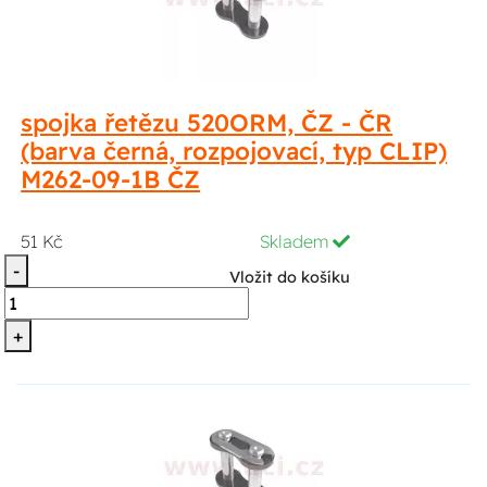
spojka řetězu 520ORM, ČZ - ČR
(barva černá, rozpojovací, typ CLIP)
M262-09-1B ČZ
51 Kč
Skladem
-
Vložit do košíku
+