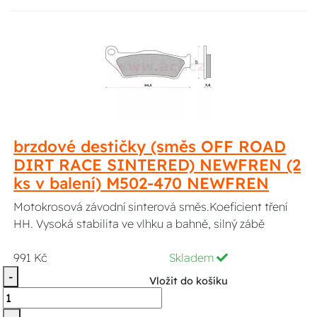
brzdové destičky (směs OFF ROAD
DIRT RACE SINTERED) NEWFREN (2
ks v balení) M502-470 NEWFREN
Motokrosová závodní sinterová směs.Koeficient tření
HH. Vysoká stabilita ve vlhku a bahně, silný zábě
991 Kč
Skladem
-
Vložit do košíku