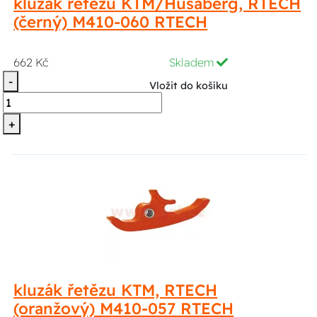
kluzák řetězu KTM/Husaberg, RTECH
(černý) M410-060 RTECH
662 Kč
Skladem
-
Vložit do košíku
+
kluzák řetězu KTM, RTECH
(oranžový) M410-057 RTECH