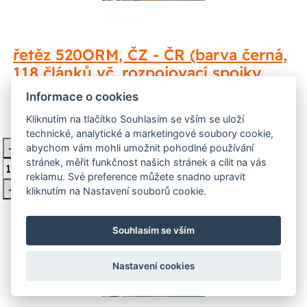
řetěz 520ORM, ČZ - ČR (barva černá,
118 článků vč. rozpojovací spojky
CLIP) M252-09-118B ČZ
Informace o cookies
Kliknutím na tlačítko Souhlasím se vším se uloží
2 402 Kč
Skladem
technické, analytické a marketingové soubory cookie,
-
abychom vám mohli umožnit pohodlné používání
Vložit do košíku
stránek, měřit funkčnost našich stránek a cílit na vás
reklamu. Své preference můžete snadno upravit
+
kliknutím na Nastavení souborů cookie.
Souhlasím se vším
Nastavení cookies