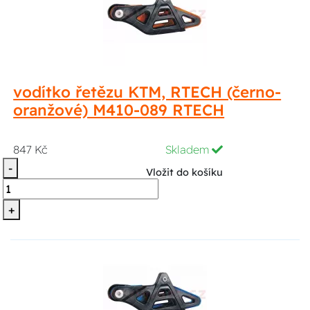
vodítko řetězu KTM, RTECH (černo-
oranžové) M410-089 RTECH
847 Kč
Skladem
-
Vložit do košíku
+