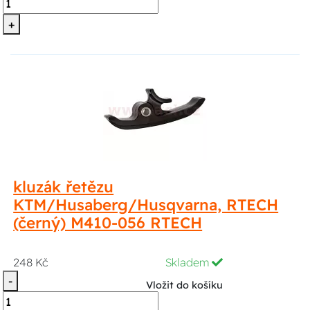
+
kluzák řetězu
KTM/Husaberg/Husqvarna, RTECH
(černý) M410-056 RTECH
248 Kč
Skladem
-
Vložit do košíku