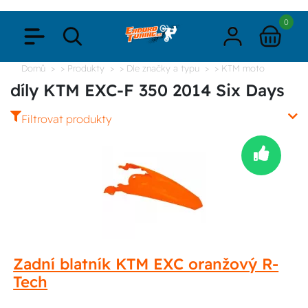
0
Domů
> Produkty
> Dle značky a typu
> KTM moto
díly KTM EXC-F 350 2014 Six Days
Filtrovat produkty
Zadní blatník KTM EXC oranžový R-
Tech