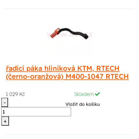
řadící páka hliníková KTM, RTECH
(černo-oranžová) M400-1047 RTECH
1 029 Kč
Skladem
-
Vložit do košíku
+