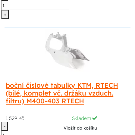
+
boční číslové tabulky KTM, RTECH
(bílé, komplet vč. držáku vzduch.
filtru) M400-403 RTECH
1 529 Kč
Skladem
-
Vložit do košíku