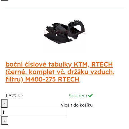
boční číslové tabulky KTM, RTECH
(černé, komplet vč. držáku vzduch.
filtru) M400-275 RTECH
1 529 Kč
Skladem
-
Vložit do košíku
+