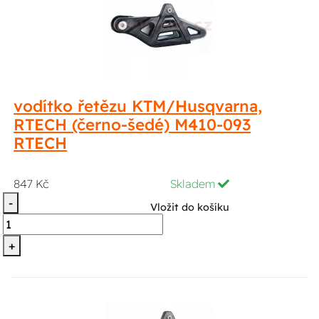
vodítko řetězu KTM/Husqvarna,
RTECH (černo-šedé) M410-093
RTECH
847 Kč
Skladem
-
Vložit do košíku
+