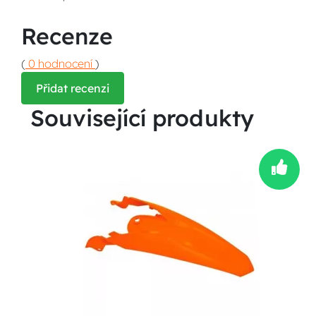
Recenze
(
0 hodnocení
)
Přidat recenzi
Související produkty