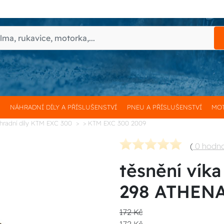
H
NÁHRADNÍ DÍLY A PŘÍSLUŠENSTVÍ
PNEU A PŘÍSLUŠENSTVÍ
MOT
hradní díly KTM EXC 300
> KTM EXC 300 2009
(
0 hodn
těsnění vík
298 ATHEN
172 Kč