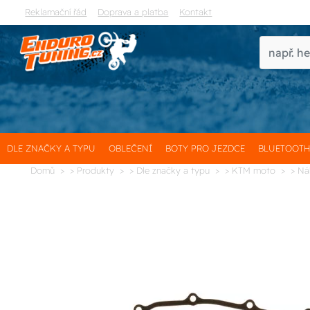
Reklamační řád
Doprava a platba
Kontakt
DLE ZNAČKY A TYPU
OBLEČENÍ
BOTY PRO JEZDCE
BLUETOOT
Domů
> Produkty
> Dle značky a typu
> KTM moto
> Ná