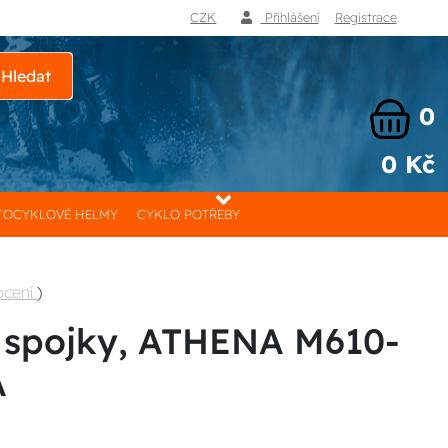
CZK
Přihlášení
Registrace
Hledat
0
0 Kč
OCYKLOVÉ HELMY
CYKLO POTŘEBY
ocení
)
a spojky, ATHENA M610-
A