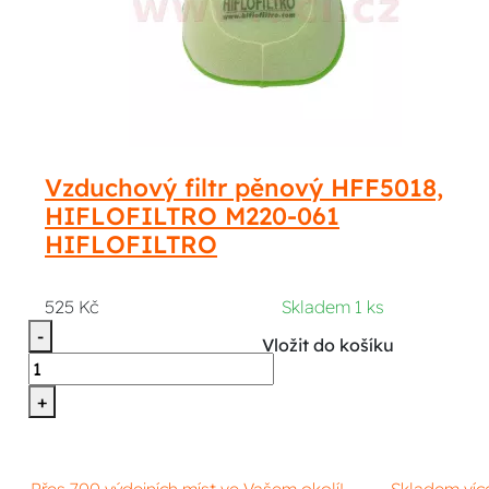
Vzduchový filtr pěnový HFF5018,
HIFLOFILTRO M220-061
HIFLOFILTRO
525 Kč
Skladem 1 ks
-
Vložit do košíku
+
Přes 700 výdejních míst ve Vašem okolí!
Skladem víc