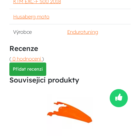
KTM EXC-F 500 2018
Husaberg moto
Výrobce
Endurotuning
Recenze
(
0 hodnocení
)
Přidat recenzi
Související produkty