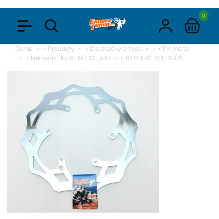
0
Domů
> Produkty
> Dle značky a typu
> KTM moto
> Náhradní díly KTM EXC 300
> KTM EXC 300 2009