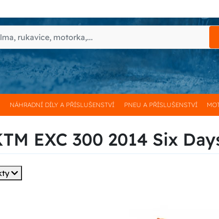
H
NÁHRADNÍ DÍLY A PŘÍSLUŠENSTVÍ
PNEU A PŘÍSLUŠENSTVÍ
MOT
 KTM EXC 300 2014 Six Day
kty