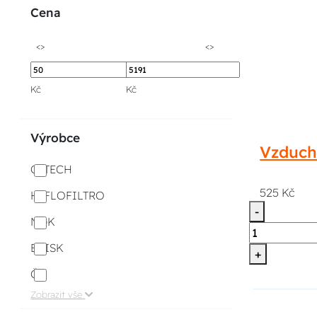
Cena
<>
<>
Kč
Kč
Výrobce
Vzduch
Q-TECH
525 Kč
HIFLOFILTRO
-
NGK
BRISK
+
ČZ
Zobrazit vše