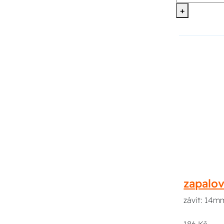
+
zapalo
závit: 14mm