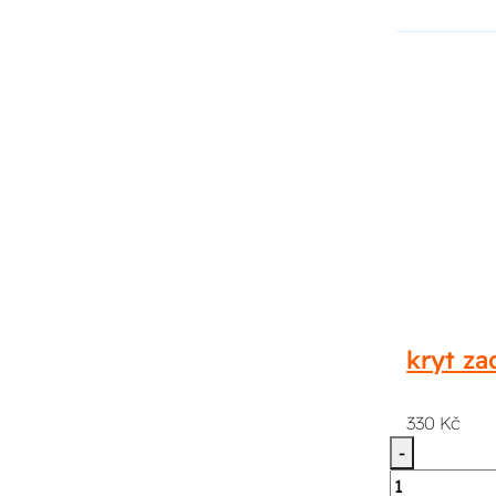
kryt z
330 Kč
-