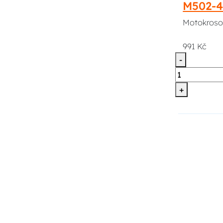
M502-
Motokrosov
991 Kč
-
+