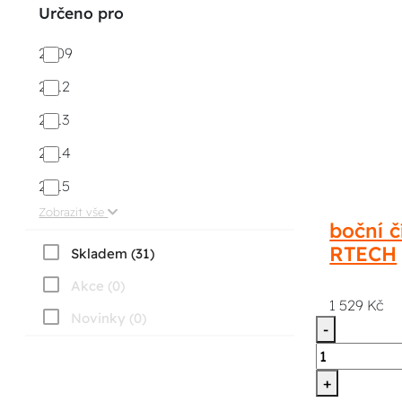
Určeno pro
2009
2012
2013
2014
2015
Zobrazit vše
boční č
RTECH
Skladem (31)
Akce (0)
1 529 Kč
Novinky (0)
-
+