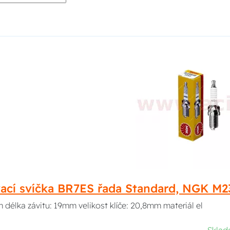
vací svíčka BR7ES řada Standard, NGK M
 délka závitu: 19mm velikost klíče: 20,8mm materiál el