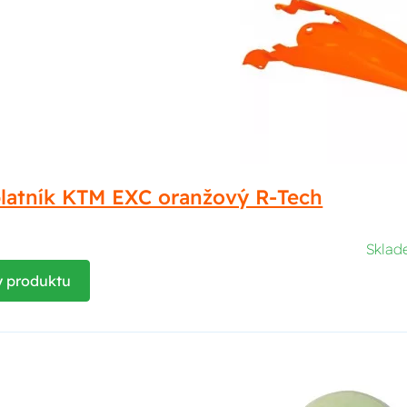
blatník KTM EXC oranžový R-Tech
Skla
y produktu