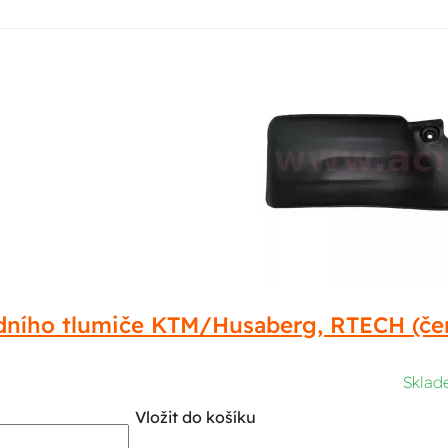
adního tlumiče KTM/Husaberg, RTECH (č
Skla
Vložit do košíku