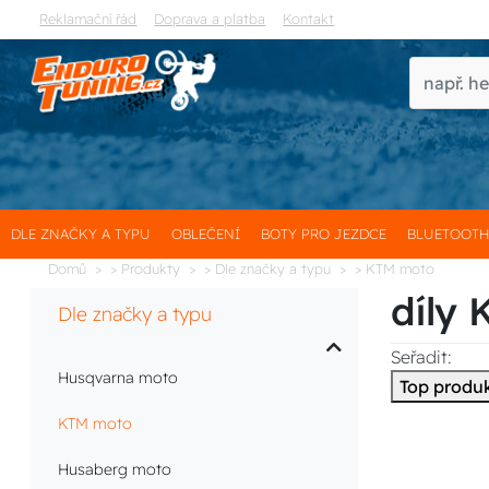
Reklamační řád
Doprava a platba
Kontakt
DLE ZNAČKY A TYPU
OBLEČENÍ
BOTY PRO JEZDCE
BLUETOOT
Domů
> Produkty
> Dle značky a typu
> KTM moto
díly
Dle značky a typu
Seřadit:
Husqvarna moto
Top produ
KTM moto
Husaberg moto