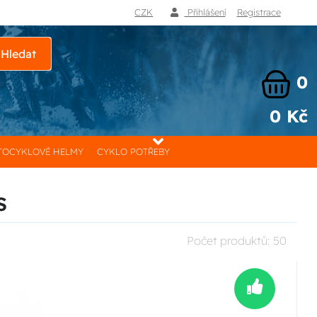
CZK
Přihlášení
Registrace
Hledat
0
0 Kč
OCYKLOVÉ HELMY
CYKLO POTŘEBY
s
Počet produktů:
50