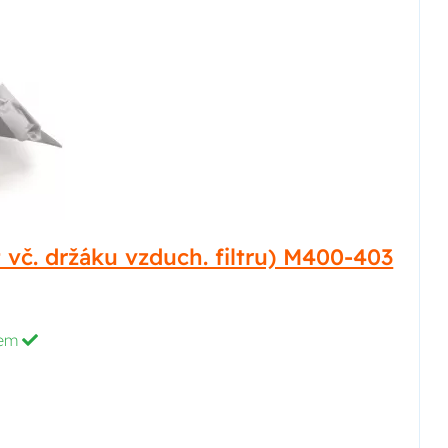
 vč. držáku vzduch. filtru) M400-403
dem