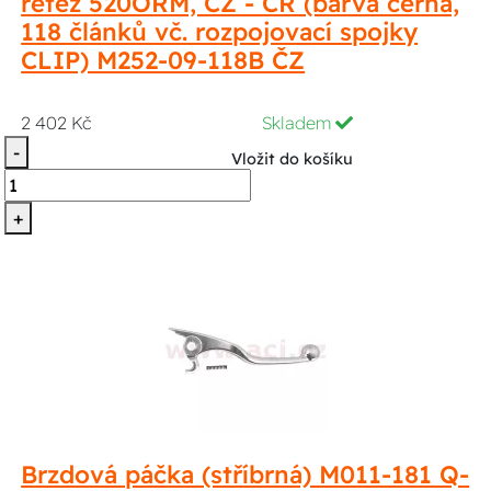
řetěz 520ORM, ČZ - ČR (barva černá,
118 článků vč. rozpojovací spojky
CLIP) M252-09-118B ČZ
2 402 Kč
Skladem
-
Vložit do košíku
+
Brzdová páčka (stříbrná) M011-181 Q-