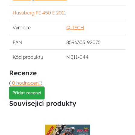
Husaberg FE 450 E 2011
Výrobce
Q-TECH
EAN
8596303192075
Kód produktu
M011-044
Recenze
(
0 hodnocení
)
Přidat recenzi
Související produkty