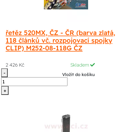
řetěz 520MX, ČZ - ČR (barva zlatá,
118 článků vč. rozpojovací spojky
CLIP) M252-08-118G ČZ
2 426 Kč
Skladem
-
Vložit do košíku
+