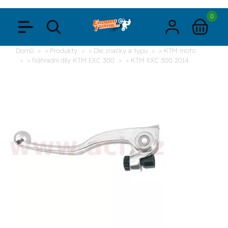
0
Domů
> Produkty
> Dle značky a typu
> KTM moto
> Náhradní díly KTM EXC 300
> KTM EXC 300 2014