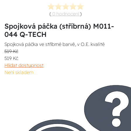
(
0 hodnocení
)
Spojková páčka (stříbrná) M011-
044 Q-TECH
Spojková páčka ve stříbrné barvě, v O.E. kvalitě
519 Kč
519 Kč
Hlídat dostupnost
Není skladem