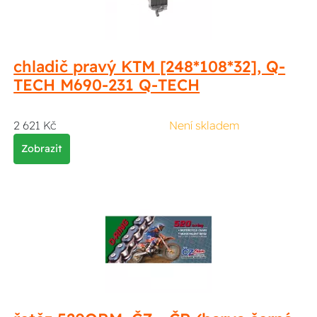
chladič pravý KTM [248*108*32], Q-
TECH M690-231 Q-TECH
2 621 Kč
Není skladem
Zobrazit