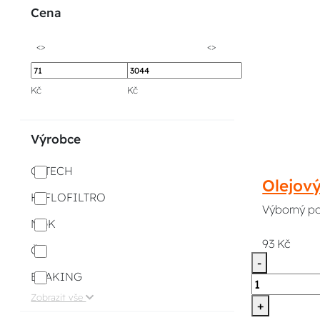
Cena
<>
<>
Kč
Kč
Výrobce
Q-TECH
Olejov
HIFLOFILTRO
Výborný pom
NGK
93 Kč
ČZ
-
BRAKING
Zobrazit vše
+