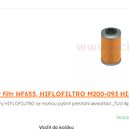
ý filtr HF655, HIFLOFILTRO M200-093 
ltry HIFLOFILTRO se mohou pyšnit prestižní akreditací „TUV A
Skla
Vložit do košíku