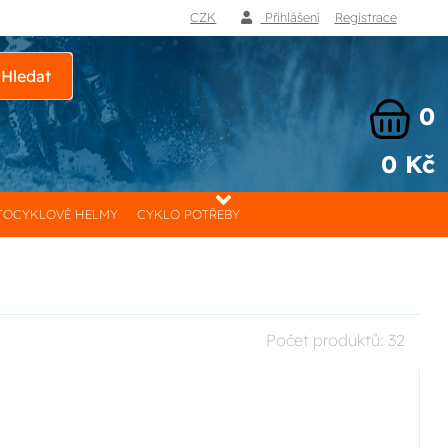
CZK
Přihlášení
Registrace
Hledat
0
0 Kč
OCYKLOVÉ HELMY
CYKLO POTŘEBY
Počet produktů:
32