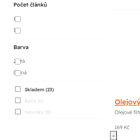
Počet článků
116
118
Barva
Zlatá
Černá
Skladem (23)
Olejov
Akce (0)
Novinky (0)
Olejové fi
169 Kč
-