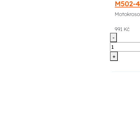
M502-
Motokrosov
991 Kč
-
+