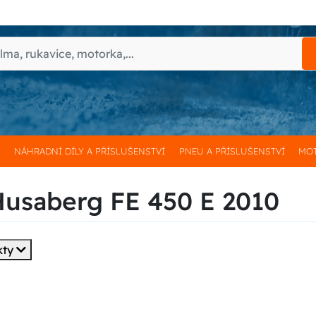
H
NÁHRADNÍ DÍLY A PŘÍSLUŠENSTVÍ
PNEU A PŘÍSLUŠENSTVÍ
MOT
Husaberg FE 450 E 2010
kty