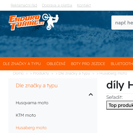
Reklamační řád
Doprava a platba
Kontakt
DLE ZNAČKY A TYPU
OBLEČENÍ
BOTY PRO JEZDCE
BLUETOOT
Domů
> Produkty
> Dle značky a typu
> Husaberg moto
díly 
Dle značky a typu
Seřadit:
Husqvarna moto
Top produ
KTM moto
Husaberg moto