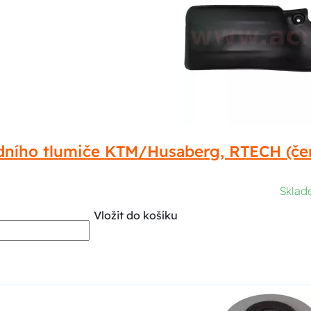
adního tlumiče KTM/Husaberg, RTECH (č
Skla
Vložit do košíku