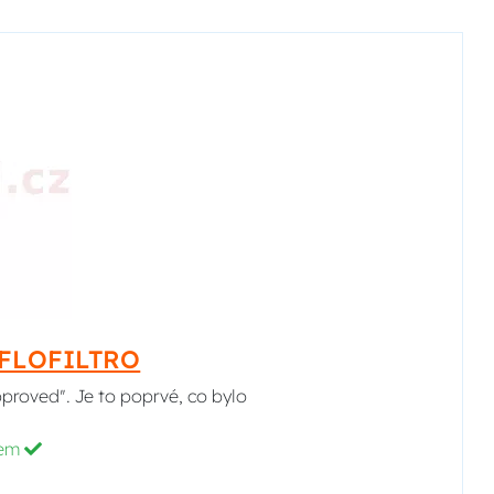
HIFLOFILTRO
pproved". Je to poprvé, co bylo
dem