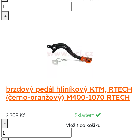
+
brzdový pedál hliníkový KTM, RTECH
(černo-oranžový) M400-1070 RTECH
2 709 Kč
Skladem
-
Vložit do košíku