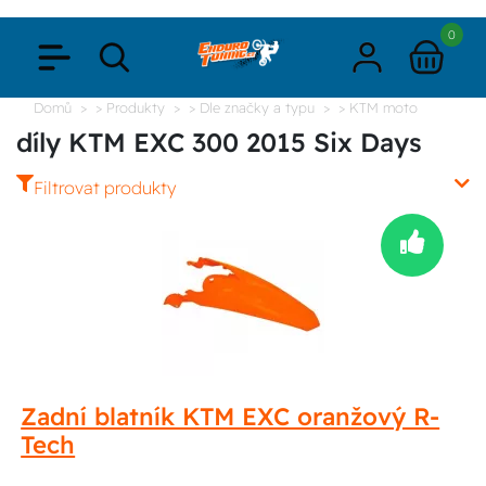
0
Domů
> Produkty
> Dle značky a typu
> KTM moto
díly KTM EXC 300 2015 Six Days
Filtrovat produkty
Zadní blatník KTM EXC oranžový R-
Tech