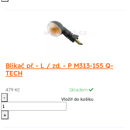
Blikač př. - L / zd. - P M313-155 Q-
TECH
479 Kč
Skladem
-
Vložit do košíku
+