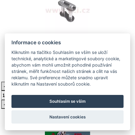
Informace o cookies
spojka řetězu 520ORM, ČZ - ČR
(barva černá, rozpojovací, typ CLIP)
Kliknutím na tlačítko Souhlasím se vším se uloží
technické, analytické a marketingové soubory cookie,
M262-09-1B ČZ
abychom vám mohli umožnit pohodlné používání
stránek, měřit funkčnost našich stránek a cílit na vás
reklamu. Své preference můžete snadno upravit
51 Kč
Skladem
kliknutím na Nastavení souborů cookie.
-
Vložit do košíku
Souhlasím se vším
+
Nastavení cookies