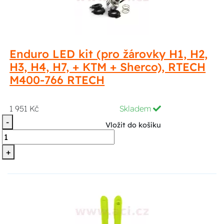
Enduro LED kit (pro žárovky H1, H2,
H3, H4, H7, + KTM + Sherco), RTECH
M400-766 RTECH
1 951 Kč
Skladem
-
Vložit do košíku
+