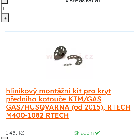
Vložit do košíku
+
hliníkový montážní kit pro kryt
předního kotouče KTM/GAS
GAS/HUSQVARNA (od 2015), RTECH
M400-1082 RTECH
1 451 Kč
Skladem