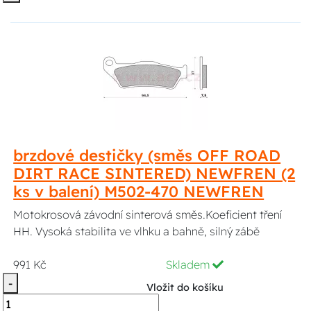
brzdové destičky (směs OFF ROAD
DIRT RACE SINTERED) NEWFREN (2
ks v balení) M502-470 NEWFREN
Motokrosová závodní sinterová směs.Koeficient tření
HH. Vysoká stabilita ve vlhku a bahně, silný zábě
991 Kč
Skladem
-
Vložit do košíku