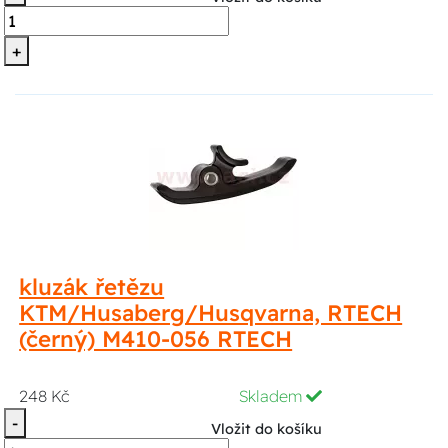
+
kluzák řetězu
KTM/Husaberg/Husqvarna, RTECH
(černý) M410-056 RTECH
248 Kč
Skladem
-
Vložit do košíku