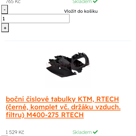
765 Kč
Skladem
-
Vložit do košíku
+
boční číslové tabulky KTM, RTECH
(černé, komplet vč. držáku vzduch.
filtru) M400-275 RTECH
1 529 Kč
Skladem