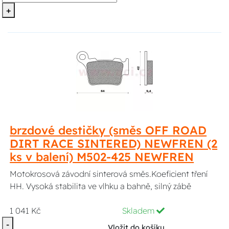
+
brzdové destičky (směs OFF ROAD
DIRT RACE SINTERED) NEWFREN (2
ks v balení) M502-425 NEWFREN
Motokrosová závodní sinterová směs.Koeficient tření
HH. Vysoká stabilita ve vlhku a bahně, silný zábě
1 041 Kč
Skladem
-
Vložit do košíku