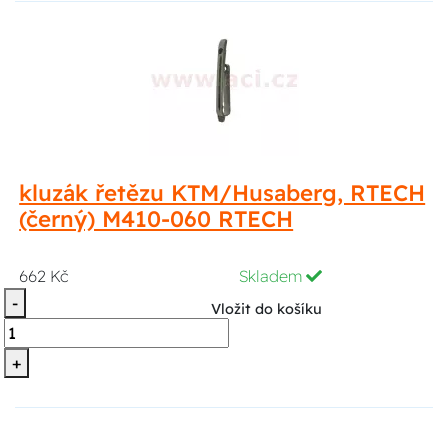
kluzák řetězu KTM/Husaberg, RTECH
(černý) M410-060 RTECH
662 Kč
Skladem
-
Vložit do košíku
+