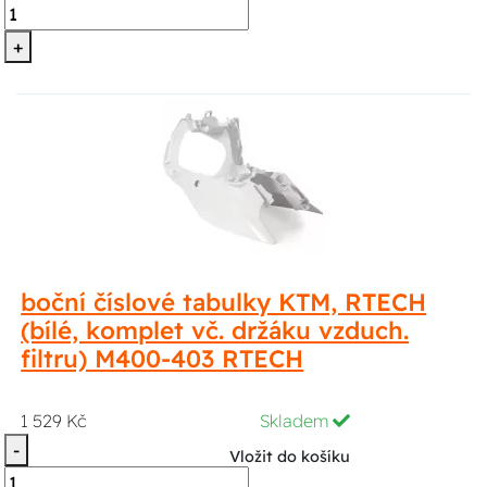
+
boční číslové tabulky KTM, RTECH
(bílé, komplet vč. držáku vzduch.
filtru) M400-403 RTECH
1 529 Kč
Skladem
-
Vložit do košíku