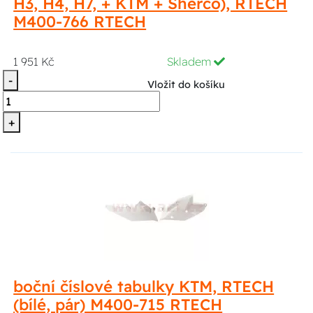
H3, H4, H7, + KTM + Sherco), RTECH
M400-766 RTECH
1 951 Kč
Skladem
-
Vložit do košíku
+
boční číslové tabulky KTM, RTECH
(bílé, pár) M400-715 RTECH