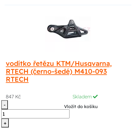
vodítko řetězu KTM/Husqvarna,
RTECH (černo-šedé) M410-093
RTECH
847 Kč
Skladem
-
Vložit do košíku
+