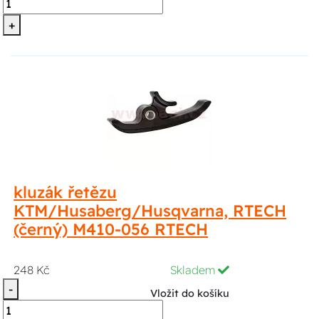
+
kluzák řetězu
KTM/Husaberg/Husqvarna, RTECH
(černý) M410-056 RTECH
248 Kč
Skladem
-
Vložit do košíku