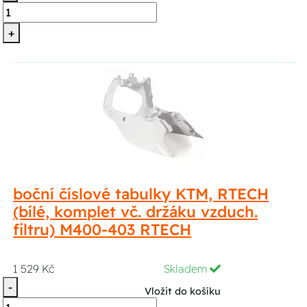
+
boční číslové tabulky KTM, RTECH
(bílé, komplet vč. držáku vzduch.
filtru) M400-403 RTECH
1 529 Kč
Skladem
-
Vložit do košíku