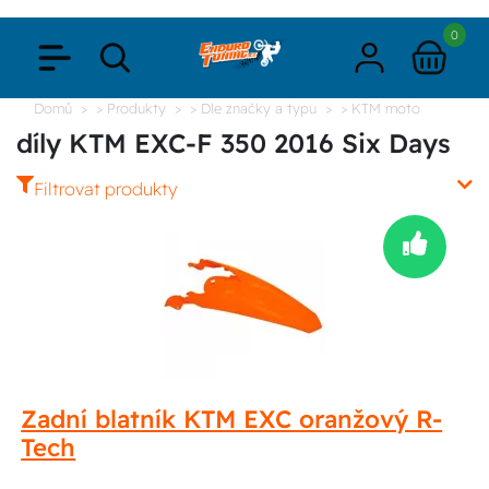
0
Domů
> Produkty
> Dle značky a typu
> KTM moto
díly KTM EXC-F 350 2016 Six Days
Filtrovat produkty
Zadní blatník KTM EXC oranžový R-
Tech