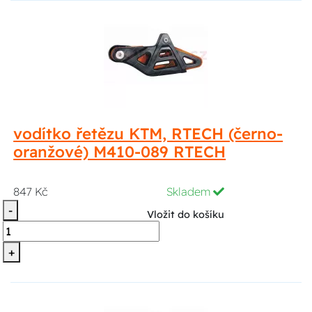
vodítko řetězu KTM, RTECH (černo-
oranžové) M410-089 RTECH
847 Kč
Skladem
-
Vložit do košíku
+