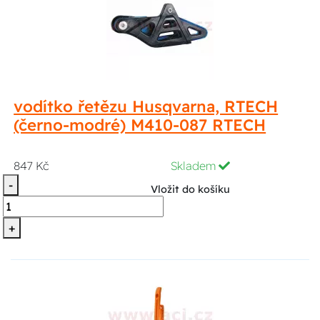
vodítko řetězu Husqvarna, RTECH
(černo-modré) M410-087 RTECH
847 Kč
Skladem
-
Vložit do košíku
+