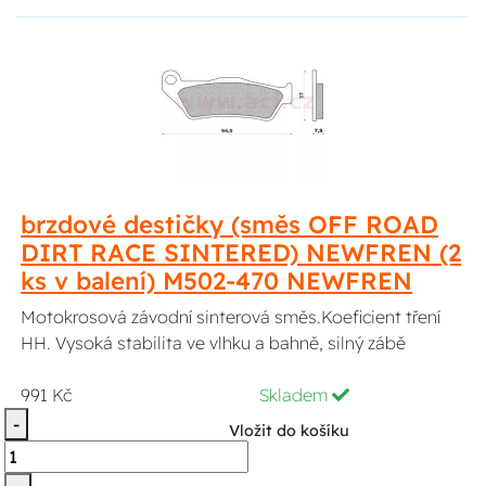
brzdové destičky (směs OFF ROAD
DIRT RACE SINTERED) NEWFREN (2
ks v balení) M502-470 NEWFREN
Motokrosová závodní sinterová směs.Koeficient tření
HH. Vysoká stabilita ve vlhku a bahně, silný zábě
991 Kč
Skladem
-
Vložit do košíku