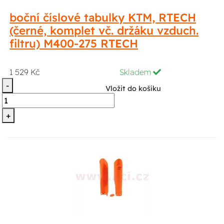
boční číslové tabulky KTM, RTECH
(černé, komplet vč. držáku vzduch.
filtru) M400-275 RTECH
1 529 Kč
Skladem
-
Vložit do košíku
+