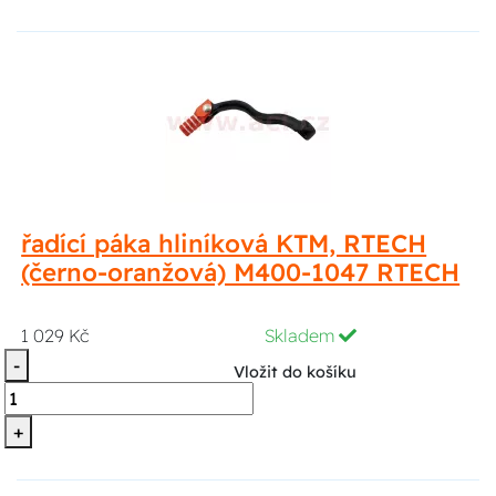
řadící páka hliníková KTM, RTECH
(černo-oranžová) M400-1047 RTECH
1 029 Kč
Skladem
-
Vložit do košíku
+