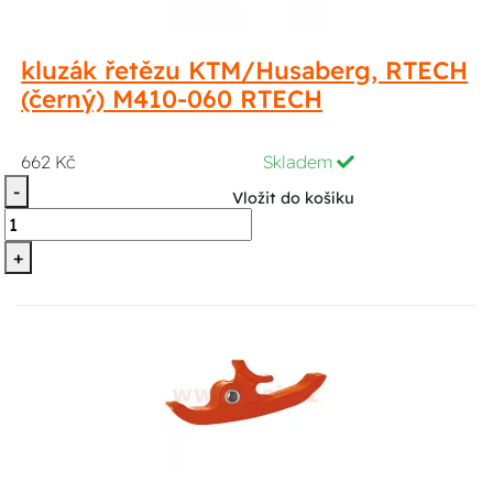
kluzák řetězu KTM/Husaberg, RTECH
(černý) M410-060 RTECH
662 Kč
Skladem
-
Vložit do košíku
+