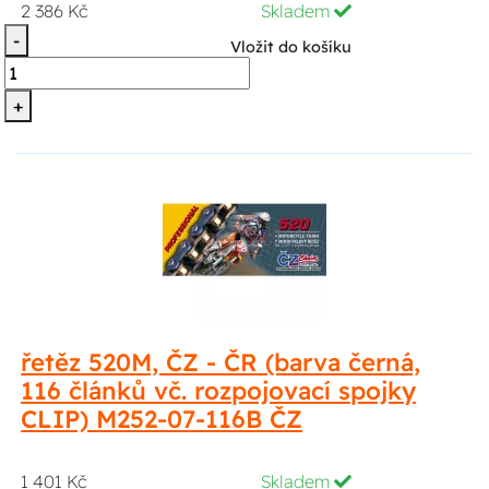
2 386 Kč
Skladem
-
Vložit do košíku
+
řetěz 520M, ČZ - ČR (barva černá,
116 článků vč. rozpojovací spojky
CLIP) M252-07-116B ČZ
1 401 Kč
Skladem