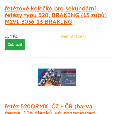
řetězové kolečko pro sekundární
řetězy typu 520, BRAKING (13 zubů)
M291-3036-13 BRAKING
304 Kč
Není skladem
Zobrazit
řetěz 520ORMX, ČZ - ČR (barva
černá, 116 článků vč. rozpojovací