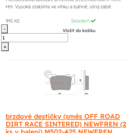
HH. Vysoká stabilita ve vlhku a bahně, silný zábě
991 Kč
Skladem
-
Vložit do košíku
+
brzdové destičky (směs OFF ROAD
DIRT RACE SINTERED) NEWFREN (2
ks v balení) M502-425 NEWFREN