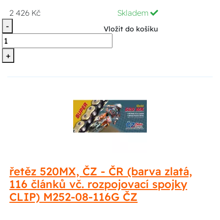
2 426 Kč
Skladem
-
Vložit do košíku
+
řetěz 520MX, ČZ - ČR (barva zlatá,
116 článků vč. rozpojovací spojky
CLIP) M252-08-116G ČZ