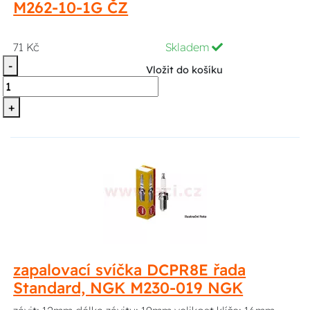
M262-10-1G ČZ
71 Kč
Skladem
-
Vložit do košíku
+
zapalovací svíčka DCPR8E řada
Standard, NGK M230-019 NGK