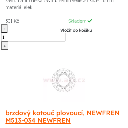
závit: 12mm délka závitu: 19mm velikost klíče: 16mm
materiál elek
301 Kč
Skladem
-
Vložit do košíku
+
brzdový kotouč plovoucí, NEWFREN
M513-034 NEWFREN