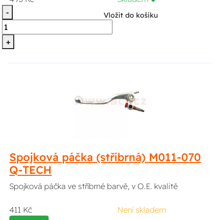
-
Vložit do košíku
+
Spojková páčka (stříbrná) M011-070
Q-TECH
Spojková páčka ve stříbrné barvě, v O.E. kvalitě
411 Kč
Není skladem