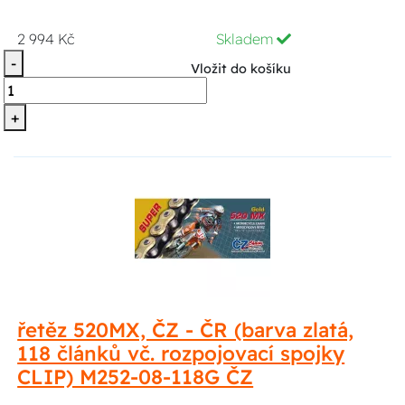
2 994 Kč
Skladem
-
Vložit do košíku
+
řetěz 520MX, ČZ - ČR (barva zlatá,
118 článků vč. rozpojovací spojky
CLIP) M252-08-118G ČZ