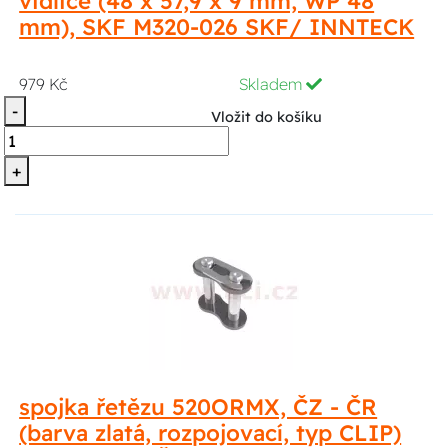
vidlice (48 x 57,9 x 9 mm, WP 48
mm), SKF M320-026 SKF/ INNTECK
979 Kč
Skladem
-
Vložit do košíku
+
spojka řetězu 520ORMX, ČZ - ČR
(barva zlatá, rozpojovací, typ CLIP)