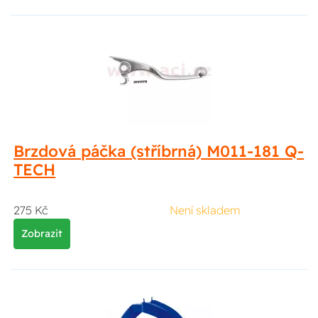
Brzdová páčka (stříbrná) M011-181 Q-
TECH
275 Kč
Není skladem
Zobrazit