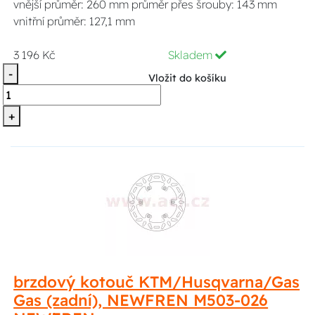
vnější průměr: 260 mm průměr přes šrouby: 143 mm
vnitřní průměr: 127,1 mm
3 196 Kč
Skladem
-
Vložit do košíku
+
brzdový kotouč KTM/Husqvarna/Gas
Gas (zadní), NEWFREN M503-026