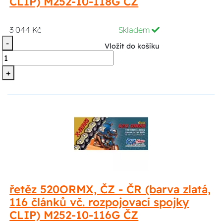
CLIP) M252-10-118G ČZ
3 044 Kč
Skladem
-
Vložit do košíku
+
řetěz 520ORMX, ČZ - ČR (barva zlatá,
116 článků vč. rozpojovací spojky
CLIP) M252-10-116G ČZ