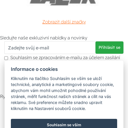
Zobrazit další značky
Sledujte naše exkluzivní nabídky a novinky
Přihlásit se
Souhlasím se zpracováním e-mailu za účelem zasílání
obchodních sdělení.
Informace o cookies
Více informací naleznete v
zásady ochrany osobních
údajů
. Souhlas můžete kdykoliv odvolat.
Kliknutím na tlačítko Souhlasím se vším se uloží
technické, analytické a marketingové soubory cookie,
abychom vám mohli umožnit pohodlné používání
Rychlý kontakt
stránek, měřit funkčnost našich stránek a cílit na vás
reklamu. Své preference můžete snadno upravit
Zákaznický servis
Vyzvednutí zboží
kliknutím na Nastavení souborů cookie.
Poradna
Souhlasím se vším