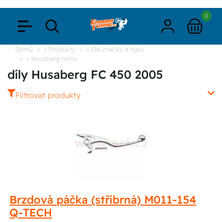
0
Domů
> Produkty
> Dle značky a typu
> Husaberg moto
díly Husaberg FC 450 2005
Filtrovat produkty
Brzdová páčka (stříbrná) M011-154
Q-TECH