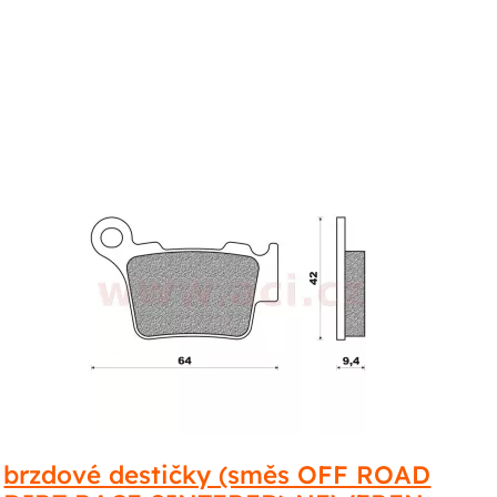
brzdové destičky (směs OFF ROAD