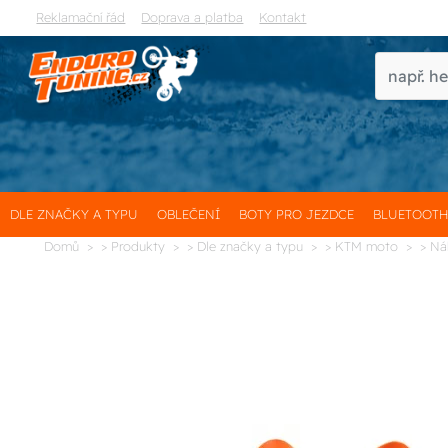
Reklamační řád
Doprava a platba
Kontakt
DLE ZNAČKY A TYPU
OBLEČENÍ
BOTY PRO JEZDCE
BLUETOOT
Domů
> Produkty
> Dle značky a typu
> KTM moto
> Ná