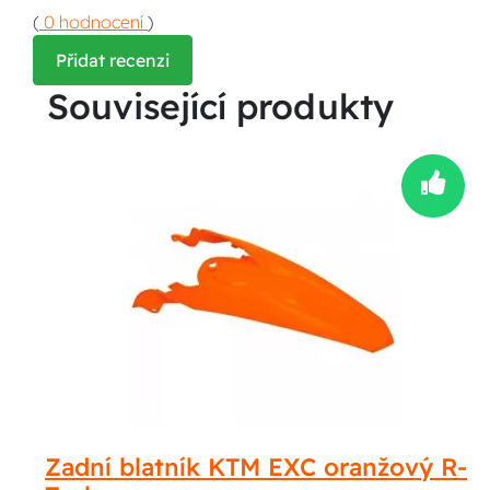
(
0 hodnocení
)
Přidat recenzi
Související produkty
Zadní blatník KTM EXC oranžový R-