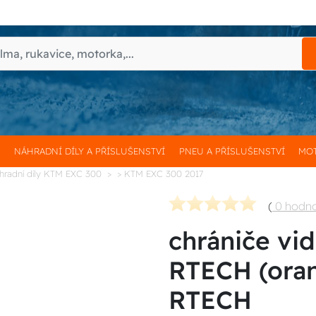
H
NÁHRADNÍ DÍLY A PŘÍSLUŠENSTVÍ
PNEU A PŘÍSLUŠENSTVÍ
MOT
hradní díly KTM EXC 300
> KTM EXC 300 2017
(
0 hodn
chrániče vi
RTECH (oran
RTECH