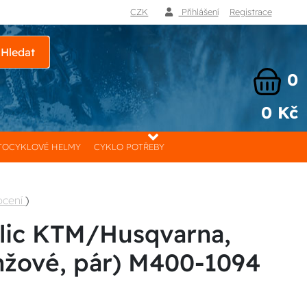
CZK
Přihlášení
Registrace
Hledat
0
0 Kč
OCYKLOVÉ HELMY
CYKLO POTŘEBY
ocení
)
dlic KTM/Husqvarna,
žové, pár) M400-1094