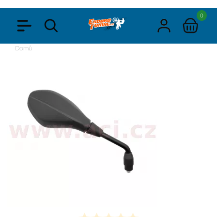
0
Domů