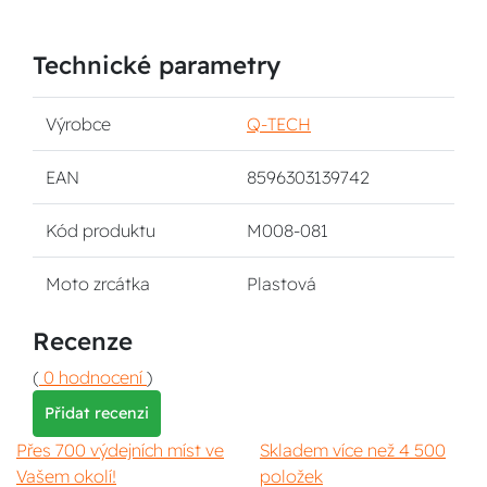
Technické parametry
Výrobce
Q-TECH
EAN
8596303139742
Kód produktu
M008-081
Moto zrcátka
Plastová
Recenze
(
0 hodnocení
)
Přidat recenzi
Přes 700 výdejních míst ve
Skladem více než 4 500
Vašem okolí!
položek