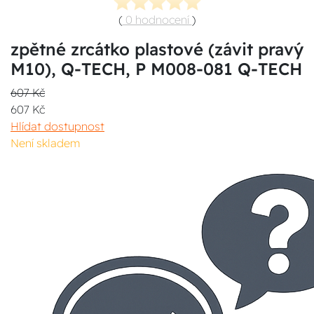
(
0 hodnocení
)
zpětné zrcátko plastové (závit pravý
M10), Q-TECH, P M008-081 Q-TECH
607 Kč
607 Kč
Hlídat dostupnost
Není skladem