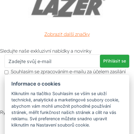
Zobrazit další značky
Sledujte naše exkluzivní nabídky a novinky
Přihlásit se
Souhlasím se zpracováním e-mailu za účelem zasílání
obchodních sdělení.
Informace o cookies
Více informací naleznete v
zásady ochrany osobních
údajů
. Souhlas můžete kdykoliv odvolat.
Kliknutím na tlačítko Souhlasím se vším se uloží
technické, analytické a marketingové soubory cookie,
abychom vám mohli umožnit pohodlné používání
Rychlý kontakt
stránek, měřit funkčnost našich stránek a cílit na vás
reklamu. Své preference můžete snadno upravit
Zákaznický servis
Vyzvednutí zboží
kliknutím na Nastavení souborů cookie.