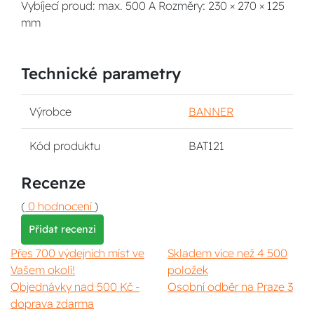
Vybíjecí proud: max. 500 A Rozměry: 230 × 270 × 125
mm
Technické parametry
Výrobce
BANNER
Kód produktu
BAT121
Recenze
(
0 hodnocení
)
Přidat recenzi
Přes 700 výdejních míst ve
Skladem více než 4 500
Vašem okolí!
položek
Objednávky nad 500 Kč -
Osobní odběr na Praze 3
doprava zdarma