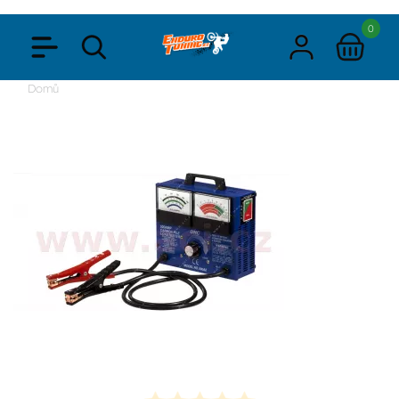
0
Domů