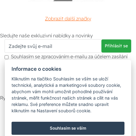
Zobrazit další značky
Sledujte naše exkluzivní nabídky a novinky
Přihlásit se
Souhlasím se zpracováním e-mailu za účelem zasílání
obchodních sdělení.
Informace o cookies
Více informací naleznete v
zásady ochrany osobních
údajů
. Souhlas můžete kdykoliv odvolat.
Kliknutím na tlačítko Souhlasím se vším se uloží
technické, analytické a marketingové soubory cookie,
abychom vám mohli umožnit pohodlné používání
Rychlý kontakt
stránek, měřit funkčnost našich stránek a cílit na vás
reklamu. Své preference můžete snadno upravit
Zákaznický servis
Vyzvednutí zboží
kliknutím na Nastavení souborů cookie.
Poradna
Souhlasím se vším