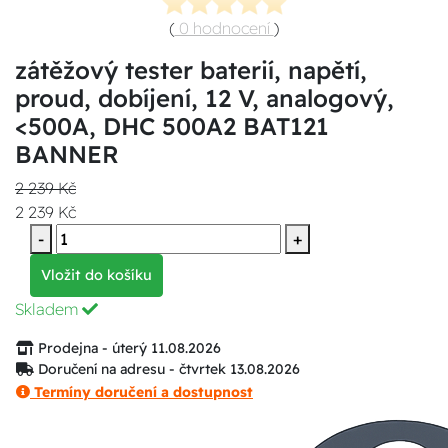
(
0 hodnocení
)
zátěžový tester baterií, napětí,
proud, dobíjení, 12 V, analogový,
<500A, DHC 500A2 BAT121
BANNER
2 239 Kč
2 239 Kč
-
+
Vložit do košíku
Skladem
Prodejna - úterý 11.08.2026
Doručení na adresu - čtvrtek 13.08.2026
Termíny doručení a dostupnost