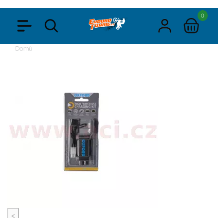
0
Domů
<