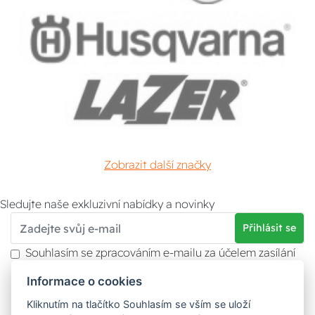
Zobrazit další značky
Sledujte naše exkluzivní nabídky a novinky
Přihlásit se
Souhlasím se zpracováním e-mailu za účelem zasílání
obchodních sdělení.
Informace o cookies
Více informací naleznete v
zásady ochrany osobních
údajů
. Souhlas můžete kdykoliv odvolat.
Kliknutím na tlačítko Souhlasím se vším se uloží