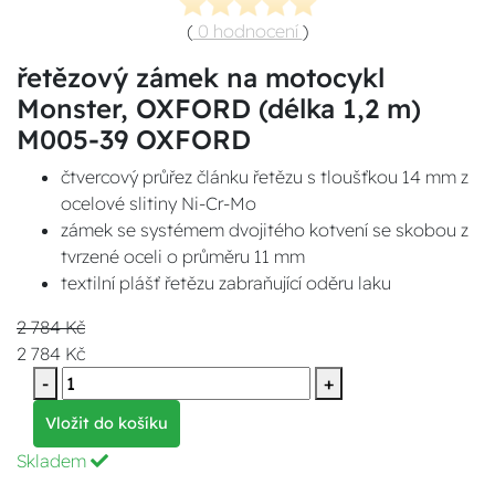
(
0 hodnocení
)
řetězový zámek na motocykl
Monster, OXFORD (délka 1,2 m)
M005-39 OXFORD
čtvercový průřez článku řetězu s tloušťkou 14 mm z
ocelové slitiny Ni-Cr-Mo
zámek se systémem dvojitého kotvení se skobou z
tvrzené oceli o průměru 11 mm
textilní plášť řetězu zabraňující oděru laku
2 784 Kč
2 784 Kč
-
+
Vložit do košíku
Skladem