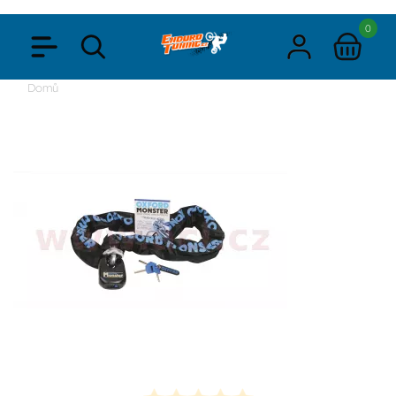
0
Domů