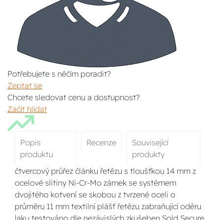
Potřebujete s něčím poradit?
Zeptat se
Chcete sledovat cenu a dostupnost?
Začít hlídat
Popis
Recenze
Související
produktu
produkty
čtvercový průřez článku řetězu s tloušťkou 14 mm z
ocelové slitiny Ni-Cr-Mo zámek se systémem
dvojitého kotvení se skobou z tvrzené oceli o
průměru 11 mm textilní plášť řetězu zabraňující oděru
laku testováno dle nezávislých zkušeben Sold Secure