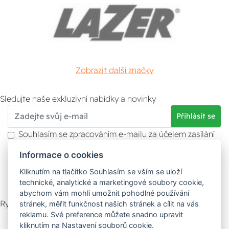
Zobrazit další značky
Sledujte naše exkluzivní nabídky a novinky
Přihlásit se
Souhlasím se zpracováním e-mailu za účelem zasílání
obchodních sdělení.
Informace o cookies
Více informací naleznete v
zásady ochrany osobních
údajů
. Souhlas můžete kdykoliv odvolat.
Kliknutím na tlačítko Souhlasím se vším se uloží
technické, analytické a marketingové soubory cookie,
abychom vám mohli umožnit pohodlné používání
Rychlý kontakt
stránek, měřit funkčnost našich stránek a cílit na vás
reklamu. Své preference můžete snadno upravit
Zákaznický servis
Vyzvednutí zboží
kliknutím na Nastavení souborů cookie.