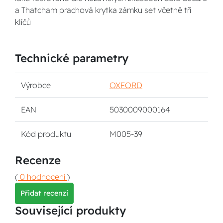
a Thatcham prachová krytka zámku set včetně tří
klíčů
Technické parametry
Výrobce
OXFORD
EAN
5030009000164
Kód produktu
M005-39
Recenze
(
0 hodnocení
)
Přidat recenzi
Související produkty