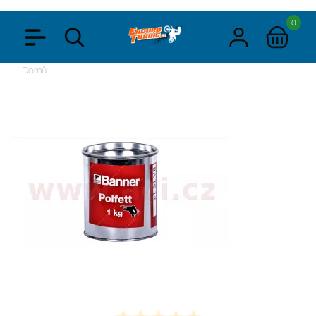
0
Domů