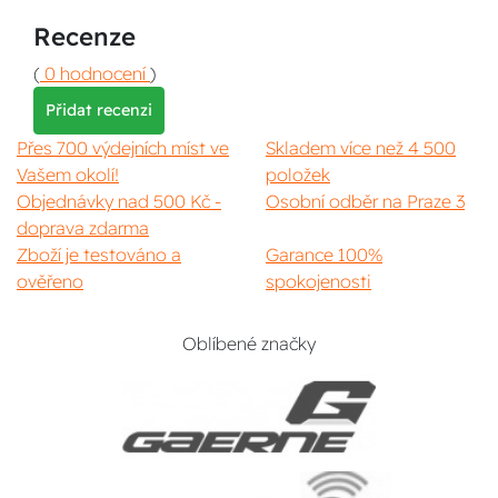
Recenze
(
0 hodnocení
)
Přidat recenzi
Přes 700 výdejních míst ve
Skladem více než 4 500
Vašem okolí!
položek
Objednávky nad 500 Kč -
Osobní odběr na Praze 3
doprava zdarma
Zboží je testováno a
Garance 100%
ověřeno
spokojenosti
Oblíbené značky