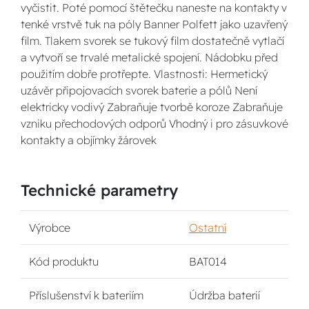
vyčistit. Poté pomocí štětečku naneste na kontakty v
tenké vrstvě tuk na póly Banner Polfett jako uzavřený
film. Tlakem svorek se tukový film dostatečně vytlačí
a vytvoří se trvalé metalické spojení. Nádobku před
použitím dobře protřepte. Vlastnosti: Hermetický
uzávěr připojovacích svorek baterie a pólů Není
elektricky vodivý Zabraňuje tvorbě koroze Zabraňuje
vzniku přechodových odporů Vhodný i pro zásuvkové
kontakty a objímky žárovek
Technické parametry
Výrobce
Ostatní
Kód produktu
BAT014
Příslušenství k bateriím
Údržba baterií