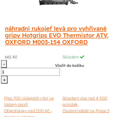
náhradní rukojeť levá pro vyhřívané
gripy Hotgrips EVO Thermistor ATV,
OXFORD M003-154 OXFORD
661 Kč
Skladem
-
Vložit do košíku
+
Přes 700 výdejních míst ve
Skladem více než 4 500
Vašem okolí!
položek
Objednávky nad 500 Kč -
Osobní odběr na Praze 3