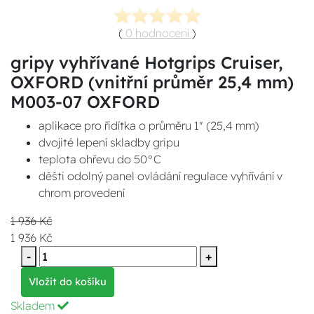
(
0 hodnocení
)
gripy vyhřívané Hotgrips Cruiser,
OXFORD (vnitřní průměr 25,4 mm)
M003-07 OXFORD
aplikace pro řidítka o průměru 1" (25,4 mm)
dvojité lepení skladby gripu
teplota ohřevu do 50°C
děšti odolný panel ovládání regulace vyhřívání v
chrom provedení
1 936 Kč
1 936 Kč
-
+
Vložit do košíku
Skladem