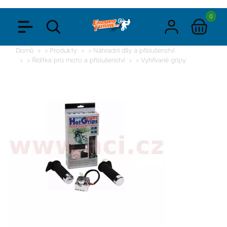
0
Domů
> Produkty
> Náhradní díly a příslušenství
> Řídítka pro moto a příslušenství
> Vyhřívané gripy