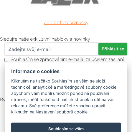
Zobrazit další značky
Sledujte naše exkluzivní nabídky a novinky
Přihlásit se
Souhlasím se zpracováním e-mailu za účelem zasílání
obchodních sdělení.
Informace o cookies
Více informací naleznete v
zásady ochrany osobních
údajů
. Souhlas můžete kdykoliv odvolat.
Kliknutím na tlačítko Souhlasím se vším se uloží
technické, analytické a marketingové soubory cookie,
abychom vám mohli umožnit pohodlné používání
Rychlý kontakt
stránek, měřit funkčnost našich stránek a cílit na vás
reklamu. Své preference můžete snadno upravit
Zákaznický servis
Vyzvednutí zboží
kliknutím na Nastavení souborů cookie.
Poradna
Souhlasím se vším