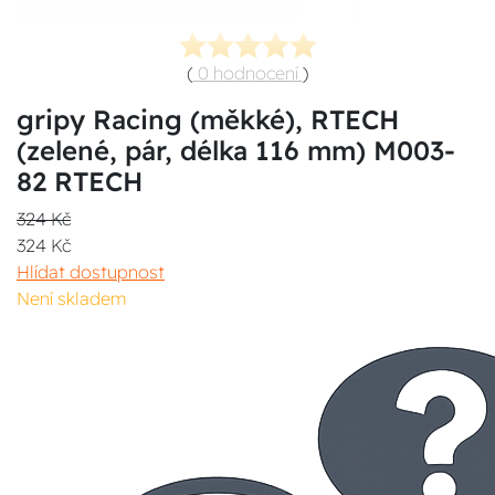
(
0 hodnocení
)
gripy Racing (měkké), RTECH
(zelené, pár, délka 116 mm) M003-
82 RTECH
324 Kč
324 Kč
Hlídat dostupnost
Není skladem