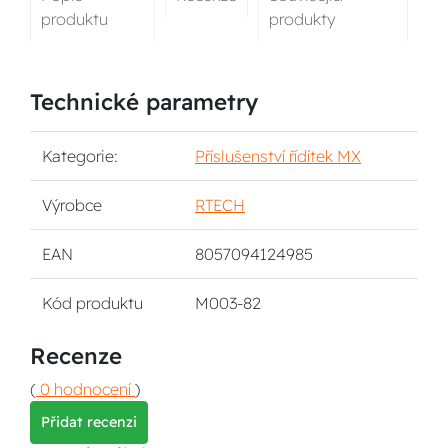
produktu
produkty
Technické parametry
Kategorie:
Příslušenství řídítek MX
Výrobce
RTECH
EAN
8057094124985
Kód produktu
M003-82
Recenze
(
0 hodnocení
)
Přidat recenzi