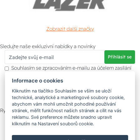
Zobrazit další značky
Sledujte naše exkluzivní nabídky a novinky
Přihlásit se
Souhlasím se zpracováním e-mailu za účelem zasílání
obchodních sdělení.
Informace o cookies
Více informací naleznete v
zásady ochrany osobních
údajů
. Souhlas můžete kdykoliv odvolat.
Kliknutím na tlačítko Souhlasím se vším se uloží
technické, analytické a marketingové soubory cookie,
abychom vám mohli umožnit pohodlné používání
Rychlý kontakt
stránek, měřit funkčnost našich stránek a cílit na vás
reklamu. Své preference můžete snadno upravit
Zákaznický servis
Vyzvednutí zboží
kliknutím na Nastavení souborů cookie.