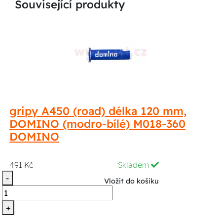
Související produkty
gripy A450 (road) délka 120 mm,
DOMINO (modro-bílé) M018-360
DOMINO
491 Kč
Skladem
-
Vložit do košíku
+