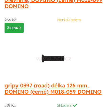
otevřené, DOMINO (černé) M018-099
DOMINO
266 Kč
Není skladem
Zobrazit
gripy 0397 (road) délka 126 mm,
DOMINO (černé) M018-059 DOMINO
319 Kč
Skladem