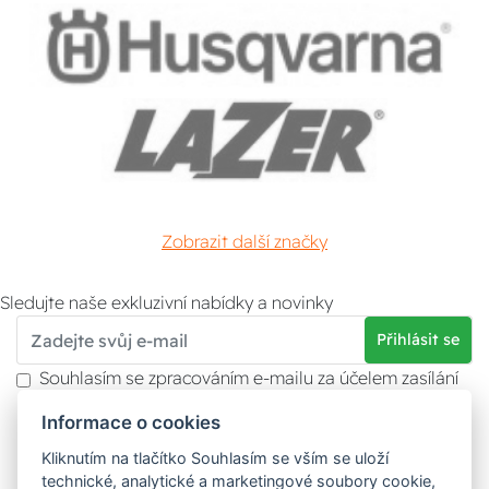
Zobrazit další značky
Sledujte naše exkluzivní nabídky a novinky
Přihlásit se
Souhlasím se zpracováním e-mailu za účelem zasílání
obchodních sdělení.
Informace o cookies
Více informací naleznete v
zásady ochrany osobních
údajů
. Souhlas můžete kdykoliv odvolat.
Kliknutím na tlačítko Souhlasím se vším se uloží
technické, analytické a marketingové soubory cookie,