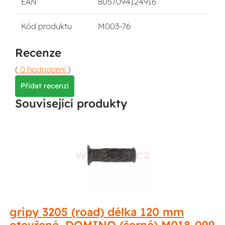
EAN
8057094124916
Kód produktu
M003-76
Recenze
(
0 hodnocení
)
Přidat recenzi
Související produkty
gripy 3205 (road) délka 120 mm