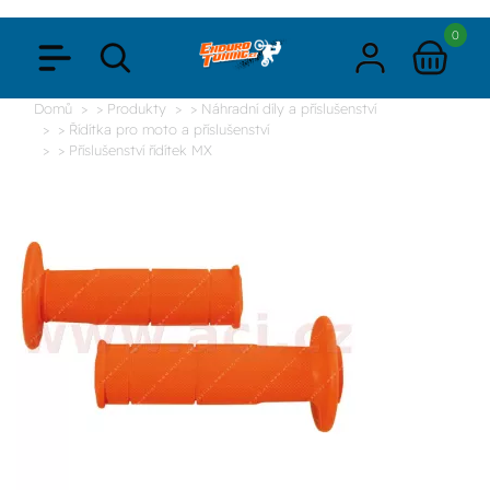
0
Domů
> Produkty
> Náhradní díly a příslušenství
> Řídítka pro moto a příslušenství
> Příslušenství řídítek MX