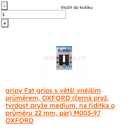
-
Vložit do košíku
+
gripy Fat grips s větší vnějším
průměrem, OXFORD (černá pryž,
tvrdost pryže medium, na řidítka o
průměru 22 mm, pár) M003-97
OXFORD