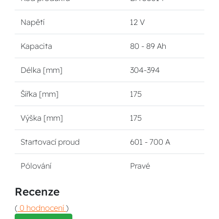
Napětí
12 V
Kapacita
80 - 89 Ah
Délka [mm]
304-394
Šířka [mm]
175
Výška [mm]
175
Startovací proud
601 - 700 A
Pólování
Pravé
Recenze
(
0 hodnocení
)