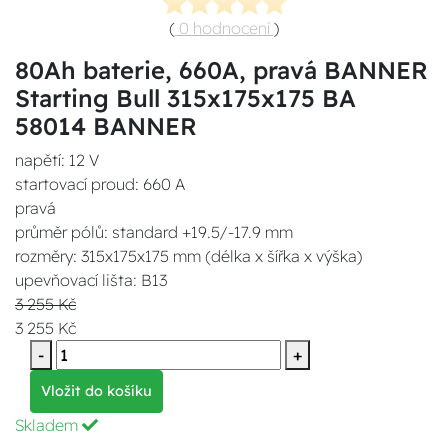
(
0 hodnocení
)
80Ah baterie, 660A, pravá BANNER
Starting Bull 315x175x175 BA
58014 BANNER
napětí: 12 V
startovací proud: 660 A
pravá
průměr pólů: standard +19.5/-17.9 mm
rozměry: 315x175x175 mm (délka x šířka x výška)
upevňovací lišta: B13
3 255 Kč
3 255 Kč
-
+
Vložit do košíku
Skladem