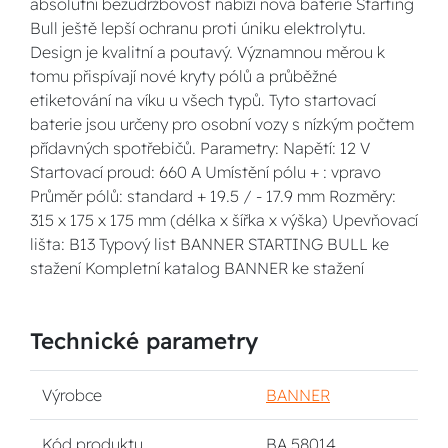
absolutní bezúdržbovost nabízí nová baterie Starting
Bull ještě lepší ochranu proti úniku elektrolytu.
Design je kvalitní a poutavý. Významnou měrou k
tomu přispívají nové kryty pólů a průběžné
etiketování na víku u všech typů. Tyto startovací
baterie jsou určeny pro osobní vozy s nízkým počtem
přídavných spotřebičů. Parametry: Napětí: 12 V
Startovací proud: 660 A Umístění pólu + : vpravo
Průměr pólů: standard + 19.5 / - 17.9 mm Rozměry:
315 x 175 x 175 mm (délka x šířka x výška) Upevňovací
lišta: B13 Typový list BANNER STARTING BULL ke
stažení Kompletní katalog BANNER ke stažení
Technické parametry
Výrobce
BANNER
Kód produktu
BA 58014