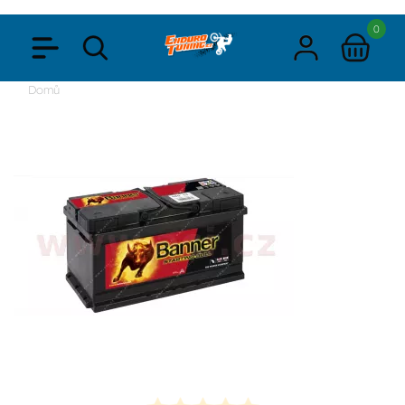
0
Domů