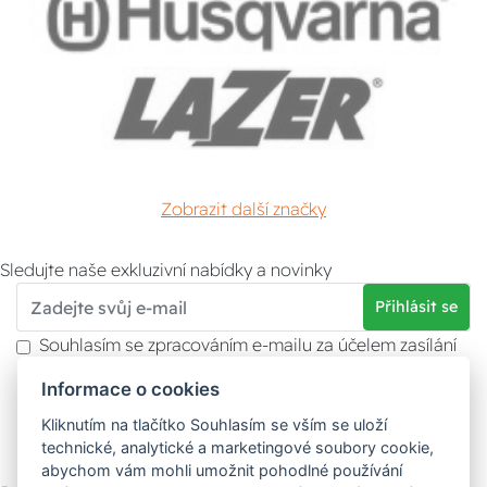
Zobrazit další značky
Sledujte naše exkluzivní nabídky a novinky
Přihlásit se
Souhlasím se zpracováním e-mailu za účelem zasílání
obchodních sdělení.
Informace o cookies
Více informací naleznete v
zásady ochrany osobních
údajů
. Souhlas můžete kdykoliv odvolat.
Kliknutím na tlačítko Souhlasím se vším se uloží
technické, analytické a marketingové soubory cookie,
abychom vám mohli umožnit pohodlné používání