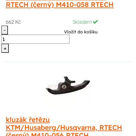
RTECH (černý) M410-058 RTECH
662 Kč
Skladem
-
Vložit do košíku
+
kluzák řetězu
KTM/Husaberg/Husqvarna, RTECH
(černý) M410-056 RTECH