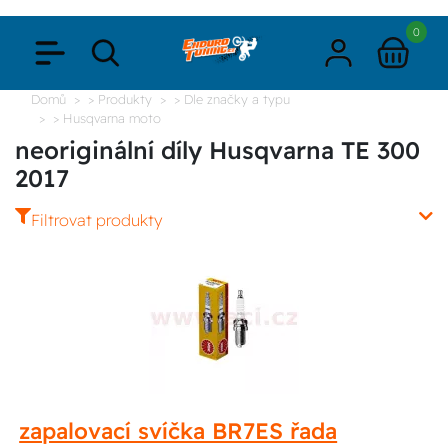
0
Domů
> Produkty
> Dle značky a typu
> Husqvarna moto
neoriginální díly Husqvarna TE 300
2017
Filtrovat produkty
zapalovací svíčka BR7ES řada