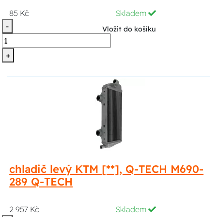
85 Kč
Skladem
-
Vložit do košíku
+
chladič levý KTM [**], Q-TECH M690-
289 Q-TECH
2 957 Kč
Skladem