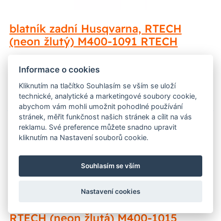
blatník zadní Husqvarna, RTECH
(neon žlutý) M400-1091 RTECH
806 Kč
Není skladem
Informace o cookies
Zobrazit
Kliknutím na tlačítko Souhlasím se vším se uloží
technické, analytické a marketingové soubory cookie,
abychom vám mohli umožnit pohodlné používání
stránek, měřit funkčnost našich stránek a cílit na vás
reklamu. Své preference můžete snadno upravit
kliknutím na Nastavení souborů cookie.
Souhlasím se vším
Nastavení cookies
přední maska enduro Husqvarna,
RTECH (neon žlutá) M400-1015