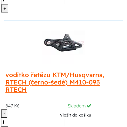
+
vodítko řetězu KTM/Husqvarna,
RTECH (černo-šedé) M410-093
RTECH
847 Kč
Skladem
-
Vložit do košíku