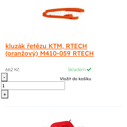
kluzák řetězu KTM, RTECH
(oranžový) M410-059 RTECH
662 Kč
Skladem
-
Vložit do košíku
+