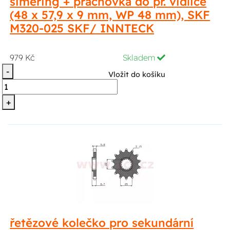
simering + prachovka do př. vidlice
(48 x 57,9 x 9 mm, WP 48 mm), SKF
M320-025 SKF/ INNTECK
979 Kč
Skladem
-
Vložit do košíku
+
řetězové kolečko pro sekundární