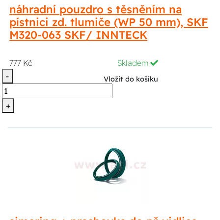
náhradní pouzdro s těsněním na
pístnici zd. tlumiče (WP 50 mm), SKF
M320-063 SKF/ INNTECK
777 Kč
Skladem
-
Vložit do košíku
+