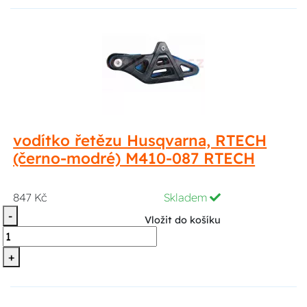
vodítko řetězu Husqvarna, RTECH
(černo-modré) M410-087 RTECH
847 Kč
Skladem
-
Vložit do košíku
+