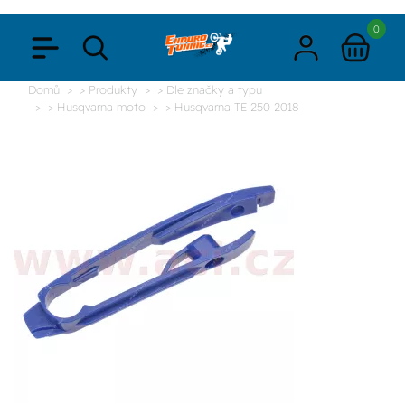
0
Domů
> Produkty
> Dle značky a typu
> Husqvarna moto
> Husqvarna TE 250 2018