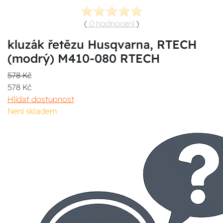
(
0 hodnocení
)
kluzák řetězu Husqvarna, RTECH
(modrý) M410-080 RTECH
578 Kč
578 Kč
Hlídat dostupnost
Není skladem