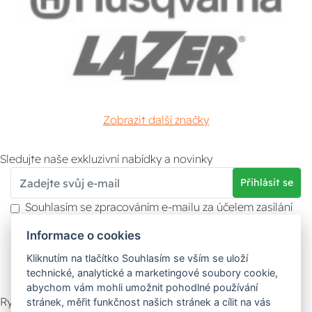
Zobrazit další značky
Sledujte naše exkluzivní nabídky a novinky
Přihlásit se
Souhlasím se zpracováním e-mailu za účelem zasílání
obchodních sdělení.
Informace o cookies
Více informací naleznete v
zásady ochrany osobních
údajů
. Souhlas můžete kdykoliv odvolat.
Kliknutím na tlačítko Souhlasím se vším se uloží
technické, analytické a marketingové soubory cookie,
abychom vám mohli umožnit pohodlné používání
Rychlý kontakt
stránek, měřit funkčnost našich stránek a cílit na vás