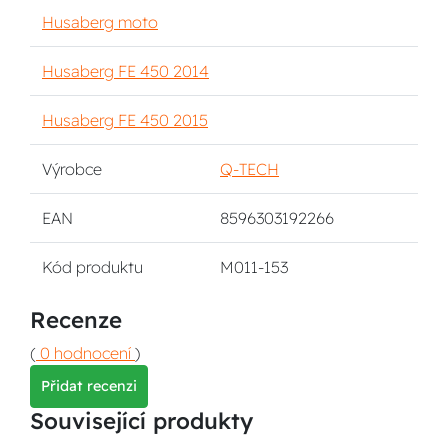
Husaberg moto
Husaberg FE 450 2014
Husaberg FE 450 2015
Výrobce
Q-TECH
EAN
8596303192266
Kód produktu
M011-153
Recenze
(
0 hodnocení
)
Přidat recenzi
Související produkty