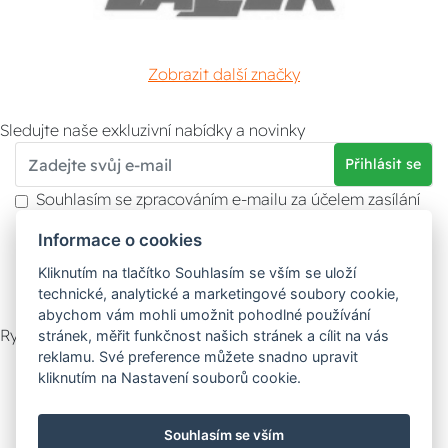
Zobrazit další značky
Sledujte naše exkluzivní nabídky a novinky
Přihlásit se
Souhlasím se zpracováním e-mailu za účelem zasílání
obchodních sdělení.
Informace o cookies
Více informací naleznete v
zásady ochrany osobních
údajů
. Souhlas můžete kdykoliv odvolat.
Kliknutím na tlačítko Souhlasím se vším se uloží
technické, analytické a marketingové soubory cookie,
abychom vám mohli umožnit pohodlné používání
Rychlý kontakt
stránek, měřit funkčnost našich stránek a cílit na vás
reklamu. Své preference můžete snadno upravit
Zákaznický servis
Vyzvednutí zboží
kliknutím na Nastavení souborů cookie.
Poradna
Souhlasím se vším