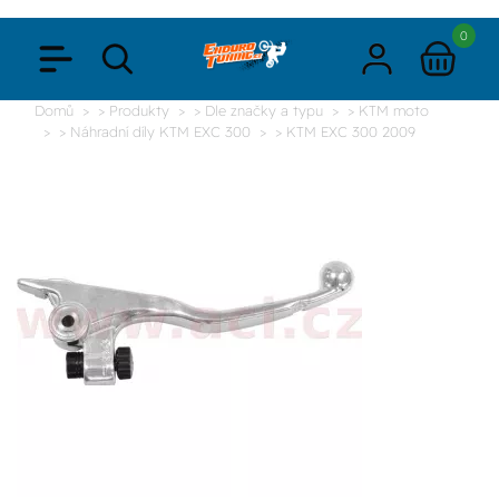
0
Domů
> Produkty
> Dle značky a typu
> KTM moto
> Náhradní díly KTM EXC 300
> KTM EXC 300 2009