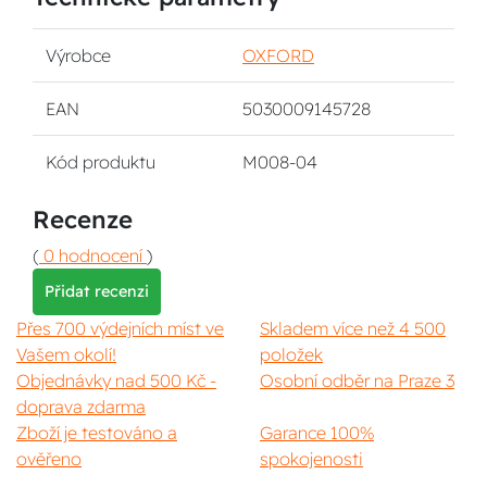
Výrobce
OXFORD
EAN
5030009145728
Kód produktu
M008-04
Recenze
(
0 hodnocení
)
Přidat recenzi
Přes 700 výdejních míst ve
Skladem více než 4 500
Vašem okolí!
položek
Objednávky nad 500 Kč -
Osobní odběr na Praze 3
doprava zdarma
Zboží je testováno a
Garance 100%
ověřeno
spokojenosti