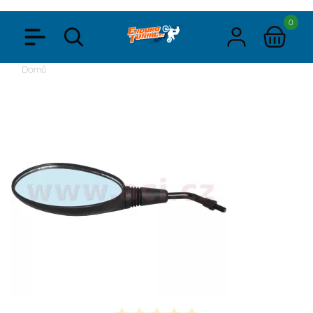
0
Domů