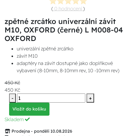
(
0 hodnocení
)
zpětné zrcátko univerzální závit
M10, OXFORD (černé) L M008-04
OXFORD
univerzální zpětné zrcátko
závit M10
adaptéry na závit dostupné jako doplňkové
vybavení (8-10mm, 8-10mm rev, 10 -10mm rev)
450 Kč
450 Kč
-
+
Vložit do košíku
Skladem
Prodejna - pondělí 10.08.2026