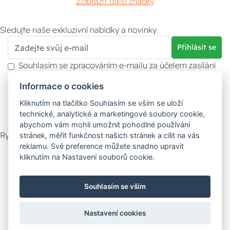
Zobrazit další značky
Sledujte naše exkluzivní nabídky a novinky
Přihlásit se
Souhlasím se zpracováním e-mailu za účelem zasílání
obchodních sdělení.
Informace o cookies
Více informací naleznete v
zásady ochrany osobních
údajů
. Souhlas můžete kdykoliv odvolat.
Kliknutím na tlačítko Souhlasím se vším se uloží
technické, analytické a marketingové soubory cookie,
abychom vám mohli umožnit pohodlné používání
Rychlý kontakt
stránek, měřit funkčnost našich stránek a cílit na vás
reklamu. Své preference můžete snadno upravit
Zákaznický servis
Vyzvednutí zboží
kliknutím na Nastavení souborů cookie.
Poradna
Souhlasím se vším
Možnosti dopravy
Nastavení cookies
Bezpečná a rychlá platba