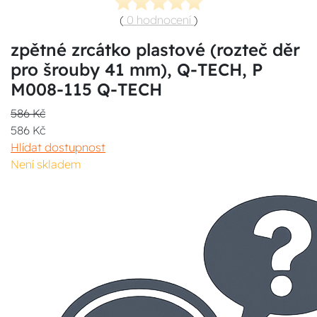
(
0 hodnocení
)
zpětné zrcátko plastové (rozteč děr
pro šrouby 41 mm), Q-TECH, P
M008-115 Q-TECH
586 Kč
586 Kč
Hlídat dostupnost
Není skladem