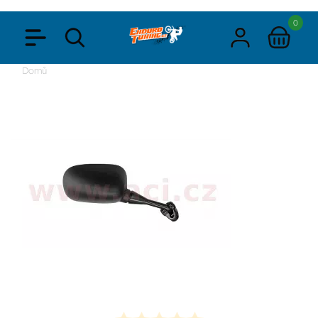
0
Domů