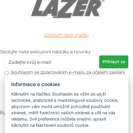
Zobrazit další značky
Sledujte naše exkluzivní nabídky a novinky
Přihlásit se
Souhlasím se zpracováním e-mailu za účelem zasílání
obchodních sdělení.
Informace o cookies
Více informací naleznete v
zásady ochrany osobních
údajů
. Souhlas můžete kdykoliv odvolat.
Kliknutím na tlačítko Souhlasím se vším se uloží
technické, analytické a marketingové soubory cookie,
abychom vám mohli umožnit pohodlné používání
Rychlý kontakt
stránek, měřit funkčnost našich stránek a cílit na vás
reklamu. Své preference můžete snadno upravit
Zákaznický servis
Vyzvednutí zboží
kliknutím na Nastavení souborů cookie.