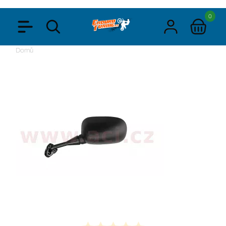
0
Domů