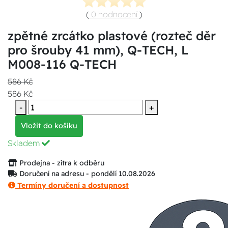
(
0 hodnocení
)
zpětné zrcátko plastové (rozteč děr
pro šrouby 41 mm), Q-TECH, L
M008-116 Q-TECH
586 Kč
586 Kč
-
+
Vložit do košíku
Skladem
Prodejna - zítra k odběru
Doručení na adresu - pondělí 10.08.2026
Termíny doručení a dostupnost