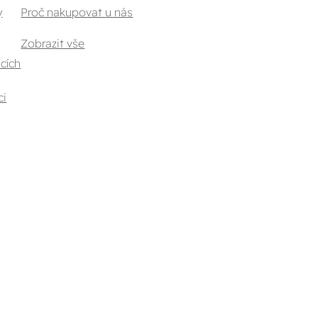
y
Proč nakupovat u nás
Zobrazit vše
cích
ci