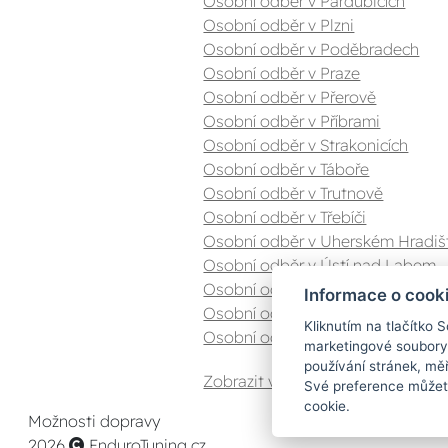
Osobní odběr v Pardubicích
Osobní odběr v Plzni
Osobní odběr v Poděbradech
Osobní odběr v Praze
Osobní odběr v Přerově
Osobní odběr v Příbrami
Osobní odběr v Strakonicích
Osobní odběr v Táboře
Osobní odběr v Trutnově
Osobní odběr v Třebíči
Osobní odběr v Uherském Hradiš
Osobní odběr v Ústí nad Labem
Osobní odběr v Valašském Meziříč
Informace o cook
Osobní odběr v Zlíně
Kliknutím na tlačítko 
Osobní odběr v Znojmě
marketingové soubory
používání stránek, měř
Zobrazit vše
Své preference můžete
cookie.
Možnosti dopravy
2026
EnduroTuning.cz