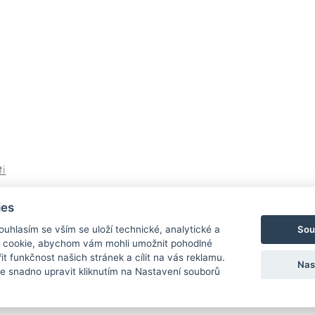
ti
í
ies
Sou
Souhlasím se vším se uloží technické, analytické a
 cookie, abychom vám mohli umožnit pohodlné
it funkčnost našich stránek a cílit na vás reklamu.
Nas
 snadno upravit kliknutím na Nastavení souborů
Bezpečná a rychlá platba