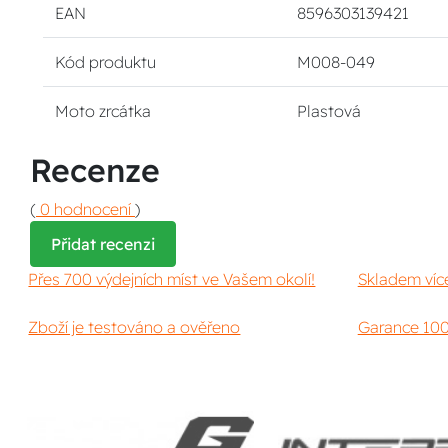
EAN
8596303139421
Kód produktu
M008-049
Moto zrcátka
Plastová
Recenze
(
0 hodnocení
)
Přidat recenzi
Přes 700 výdejních míst ve Vašem okolí!
Skladem víc
Zboží je testováno a ověřeno
Garance 100