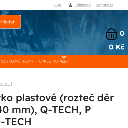
CZK
Přihlášení
Registrace
Hledat
0
0 Kč
OCYKLOVÉ HELMY
CYKLO POTŘEBY
ocení
)
ko plastové (rozteč děr
40 mm), Q-TECH, P
Q-TECH