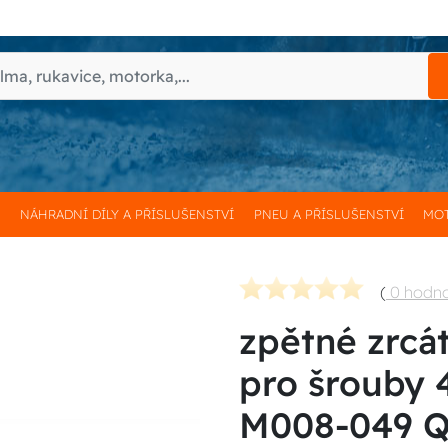
H
NÁHRADNÍ DÍLY A PŘÍSLUŠENSTVÍ
PNEU A PŘÍSLUŠENSTVÍ
MOT
(
0 hodn
zpětné zrcát
pro šrouby 
M008-049 