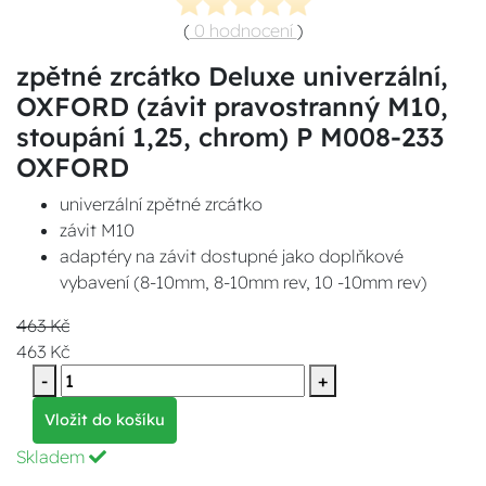
(
0 hodnocení
)
zpětné zrcátko Deluxe univerzální,
OXFORD (závit pravostranný M10,
stoupání 1,25, chrom) P M008-233
OXFORD
univerzální zpětné zrcátko
závit M10
adaptéry na závit dostupné jako doplňkové
vybavení (8-10mm, 8-10mm rev, 10 -10mm rev)
463 Kč
463 Kč
-
+
Vložit do košíku
Skladem