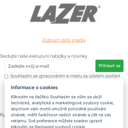
Zobrazit další značky
Sledujte naše exkluzivní nabídky a novinky
Přihlásit se
Souhlasím se zpracováním e-mailu za účelem zasílání
obchodních sdělení.
Informace o cookies
Více informací naleznete v
zásady ochrany osobních
údajů
. Souhlas můžete kdykoliv odvolat.
Kliknutím na tlačítko Souhlasím se vším se uloží
technické, analytické a marketingové soubory cookie,
abychom vám mohli umožnit pohodlné používání
Rychlý kontakt
stránek, měřit funkčnost našich stránek a cílit na vás
reklamu. Své preference můžete snadno upravit
Zákaznický servis
Vyzvednutí zboží
kliknutím na Nastavení souborů cookie.