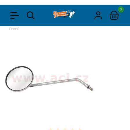
0
Domů