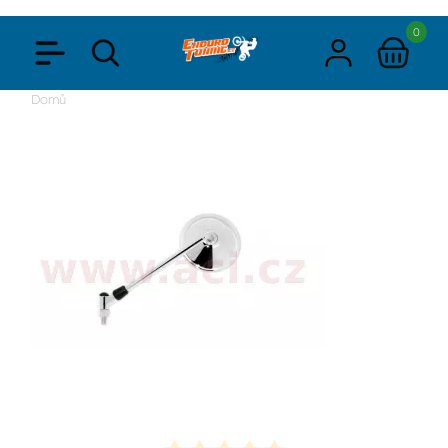
0
Domů