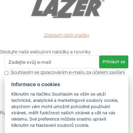
Zobrazit další značky
Sledujte naše exkluzivní nabídky a novinky
Přihlásit se
Souhlasím se zpracováním e-mailu za účelem zasílání
obchodních sdělení.
Informace o cookies
Více informací naleznete v
zásady ochrany osobních
údajů
. Souhlas můžete kdykoliv odvolat.
Kliknutím na tlačítko Souhlasím se vším se uloží
technické, analytické a marketingové soubory cookie,
abychom vám mohli umožnit pohodlné používání
Rychlý kontakt
stránek, měřit funkčnost našich stránek a cílit na vás
reklamu. Své preference můžete snadno upravit
Zákaznický servis
Vyzvednutí zboží
kliknutím na Nastavení souborů cookie.