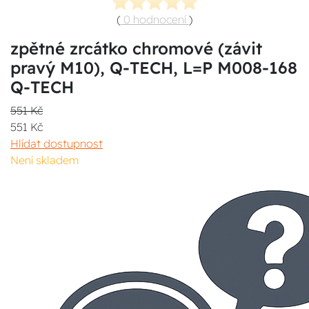
(
0 hodnocení
)
zpětné zrcátko chromové (závit
pravý M10), Q-TECH, L=P M008-168
Q-TECH
551 Kč
551 Kč
Hlídat dostupnost
Není skladem