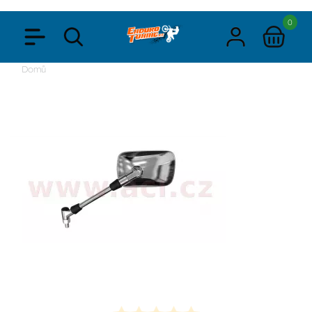
0
Domů