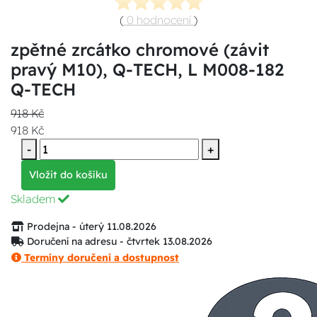
(
0 hodnocení
)
zpětné zrcátko chromové (závit
pravý M10), Q-TECH, L M008-182
Q-TECH
918 Kč
918 Kč
-
+
Vložit do košíku
Skladem
Prodejna - úterý 11.08.2026
Doručení na adresu - čtvrtek 13.08.2026
Termíny doručení a dostupnost