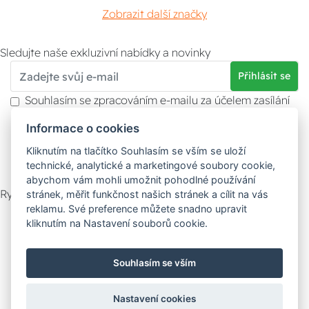
Zobrazit další značky
Sledujte naše exkluzivní nabídky a novinky
Přihlásit se
Souhlasím se zpracováním e-mailu za účelem zasílání
obchodních sdělení.
Informace o cookies
Více informací naleznete v
zásady ochrany osobních
údajů
. Souhlas můžete kdykoliv odvolat.
Kliknutím na tlačítko Souhlasím se vším se uloží
technické, analytické a marketingové soubory cookie,
abychom vám mohli umožnit pohodlné používání
Rychlý kontakt
stránek, měřit funkčnost našich stránek a cílit na vás
reklamu. Své preference můžete snadno upravit
Zákaznický servis
Vyzvednutí zboží
kliknutím na Nastavení souborů cookie.
Poradna
Souhlasím se vším
Možnosti dopravy
Nastavení cookies