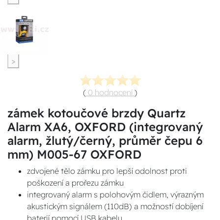
>
(
0 hodnocení
)
zámek kotoučové brzdy Quartz
Alarm XA6, OXFORD (integrovaný
alarm, žlutý/černý, průměr čepu 6
mm) M005-67 OXFORD
zdvojené tělo zámku pro lepší odolnost proti
poškození a prořezu zámku
integrovaný alarm s polohovým čidlem, výrazným
akustickým signálem (110dB) a možností dobíjení
baterií pomocí USB kabelu