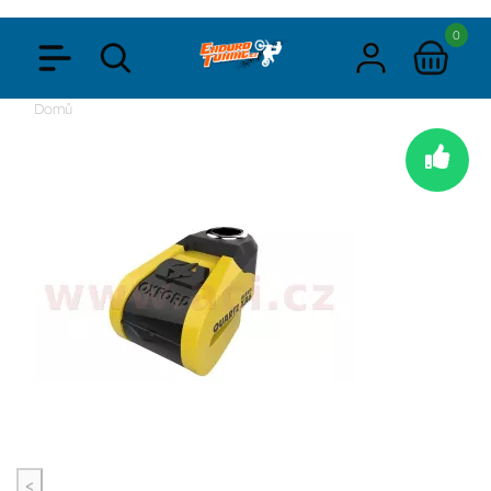
0
Domů
<