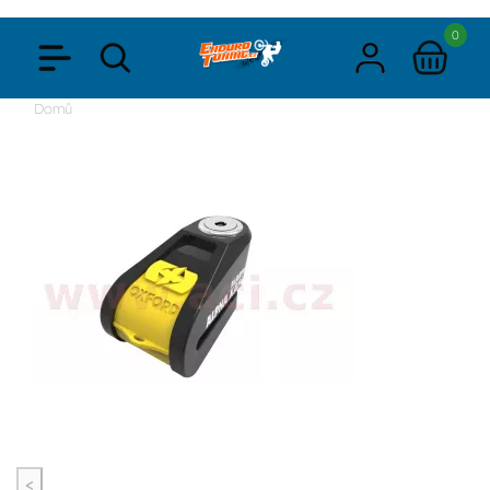
0
Domů
<