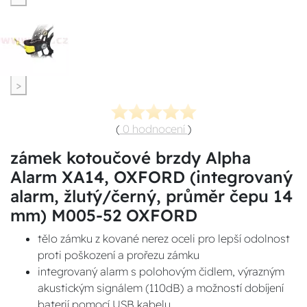
>
(
0 hodnocení
)
zámek kotoučové brzdy Alpha
Alarm XA14, OXFORD (integrovaný
alarm, žlutý/černý, průměr čepu 14
mm) M005-52 OXFORD
tělo zámku z kované nerez oceli pro lepší odolnost
proti poškození a prořezu zámku
integrovaný alarm s polohovým čidlem, výrazným
akustickým signálem (110dB) a možností dobíjení
baterií pomocí USB kabelu