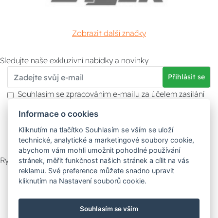
Zobrazit další značky
Sledujte naše exkluzivní nabídky a novinky
Přihlásit se
Souhlasím se zpracováním e-mailu za účelem zasílání
obchodních sdělení.
Informace o cookies
Více informací naleznete v
zásady ochrany osobních
údajů
. Souhlas můžete kdykoliv odvolat.
Kliknutím na tlačítko Souhlasím se vším se uloží
technické, analytické a marketingové soubory cookie,
abychom vám mohli umožnit pohodlné používání
Rychlý kontakt
stránek, měřit funkčnost našich stránek a cílit na vás
reklamu. Své preference můžete snadno upravit
Zákaznický servis
Vyzvednutí zboží
kliknutím na Nastavení souborů cookie.
Poradna
Souhlasím se vším