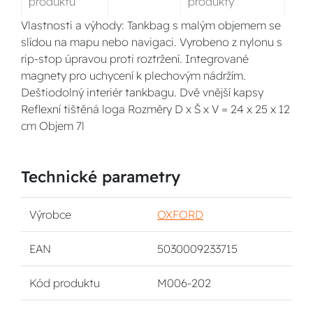
produktu
produkty
Vlastnosti a výhody: Tankbag s malým objemem se
slídou na mapu nebo navigaci. Vyrobeno z nylonu s
rip-stop úpravou proti roztržení. Integrované
magnety pro uchycení k plechovým nádržím.
Deštiodolný interiér tankbagu. Dvě vnější kapsy
Reflexní tištěná loga Rozměry D x Š x V = 24 x 25 x 12
cm Objem 7l
Technické parametry
Výrobce
OXFORD
EAN
5030009233715
Kód produktu
M006-202