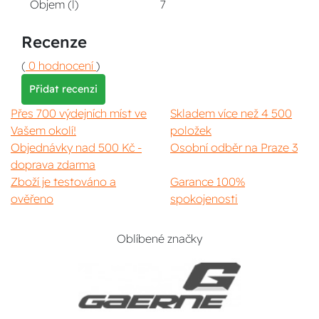
Objem (l)
7
Recenze
(
0 hodnocení
)
Přidat recenzi
Přes 700 výdejních míst ve
Skladem více než 4 500
Vašem okolí!
položek
Objednávky nad 500 Kč -
Osobní odběr na Praze 3
doprava zdarma
Zboží je testováno a
Garance 100%
ověřeno
spokojenosti
Oblíbené značky