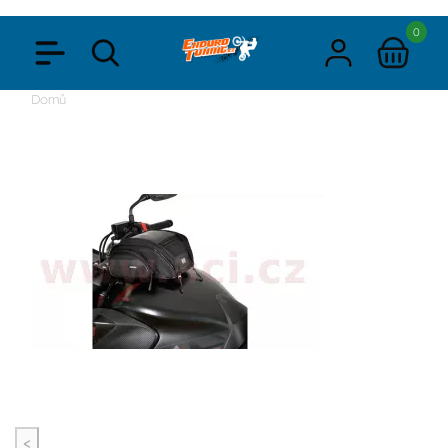
0
Domů
<