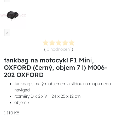
>
(
0 hodnocení
)
tankbag na motocykl F1 Mini,
OXFORD (černý, objem 7 l) M006-
202 OXFORD
tankbag s malým objemem a slídou na mapu nebo
navigaci
rozměry D x Š x V = 24 x 25 x 12 cm
objem 7l
1 110 Kč