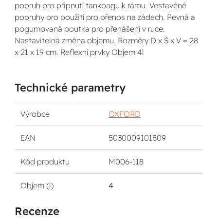
popruh pro připnutí tankbagu k rámu. Vestavěné
popruhy pro použití pro přenos na zádech. Pevná a
pogumovaná poutka pro přenášení v ruce.
Nastavitelná změna objemu. Rozměry D x Š x V = 28
x 21 x 19 cm. Reflexní prvky Objem 4l
Technické parametry
Výrobce
OXFORD
EAN
5030009101809
Kód produktu
M006-118
Objem (l)
4
Recenze