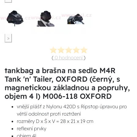
>
(
0 hodnocení
)
tankbag a brašna na sedlo M4R
Tank 'n' Tailer, OXFORD (černý, s
magnetickou základnou a popruhy,
objem 4 l) M006-118 OXFORD
vnější plášť z Nylonu 420D s Ripstop úpravou pro
větší odolnost proti roztržení
rozměry D x Š x V = 28 x 21 x 19 cm
reflexní prvky
objem 4l