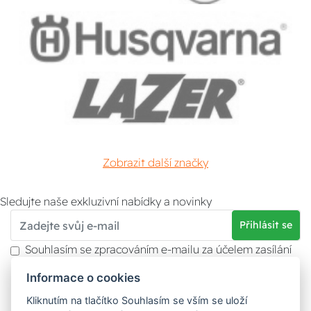
Zobrazit další značky
Sledujte naše exkluzivní nabídky a novinky
Přihlásit se
Souhlasím se zpracováním e-mailu za účelem zasílání
obchodních sdělení.
Informace o cookies
Více informací naleznete v
zásady ochrany osobních
údajů
. Souhlas můžete kdykoliv odvolat.
Kliknutím na tlačítko Souhlasím se vším se uloží