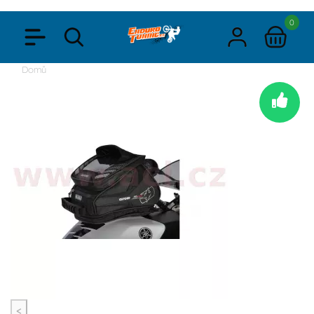
0
Domů
<