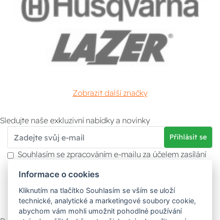
Zobrazit další značky
Sledujte naše exkluzivní nabídky a novinky
Přihlásit se
Souhlasím se zpracováním e-mailu za účelem zasílání
obchodních sdělení.
Informace o cookies
Více informací naleznete v
zásady ochrany osobních
údajů
. Souhlas můžete kdykoliv odvolat.
Kliknutím na tlačítko Souhlasím se vším se uloží
technické, analytické a marketingové soubory cookie,
abychom vám mohli umožnit pohodlné používání