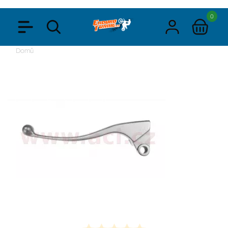
0
Domů