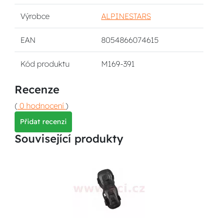
Výrobce
ALPINESTARS
EAN
8054866074615
Kód produktu
M169-391
Recenze
(
0 hodnocení
)
Přidat recenzi
Související produkty