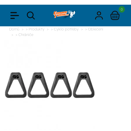
0
Domů
> Produkty
> Cyklo potřeby
> Oblečení
> Chrániče