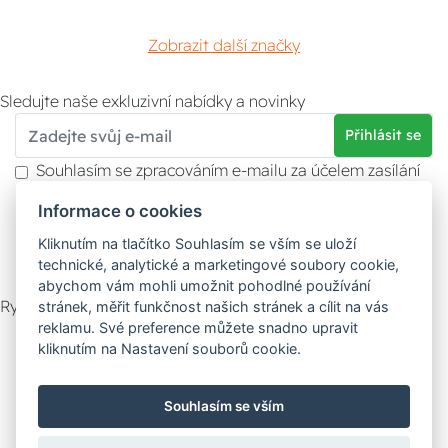
Zobrazit další značky
Sledujte naše exkluzivní nabídky a novinky
Přihlásit se
Souhlasím se zpracováním e-mailu za účelem zasílání
obchodních sdělení.
Informace o cookies
Více informací naleznete v
zásady ochrany osobních
údajů
. Souhlas můžete kdykoliv odvolat.
Kliknutím na tlačítko Souhlasím se vším se uloží
technické, analytické a marketingové soubory cookie,
abychom vám mohli umožnit pohodlné používání
Rychlý kontakt
stránek, měřit funkčnost našich stránek a cílit na vás
reklamu. Své preference můžete snadno upravit
Zákaznický servis
Vyzvednutí zboží
kliknutím na Nastavení souborů cookie.
Poradna
Souhlasím se vším