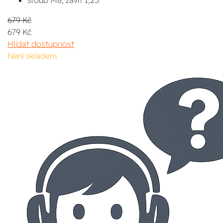
šroub M8, závit 1,25
679 Kč
679 Kč
Hlídat dostupnost
Není skladem