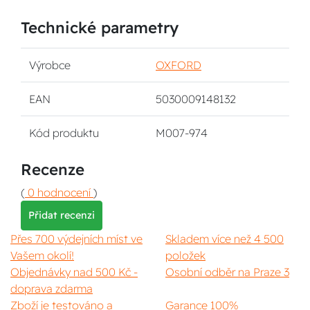
Technické parametry
Výrobce
OXFORD
EAN
5030009148132
Kód produktu
M007-974
Recenze
(
0 hodnocení
)
Přidat recenzi
Přes 700 výdejních míst ve
Skladem více než 4 500
Vašem okolí!
položek
Objednávky nad 500 Kč -
Osobní odběr na Praze 3
doprava zdarma
Zboží je testováno a
Garance 100%