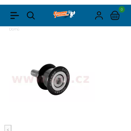
0
Domů
<