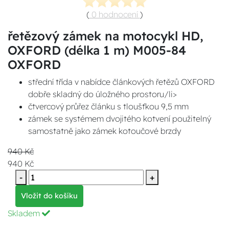
(
0 hodnocení
)
řetězový zámek na motocykl HD,
OXFORD (délka 1 m) M005-84
OXFORD
střední třída v nabídce článkových řetězů OXFORD
dobře skladný do úložného prostoru/li>
čtvercový průřez článku s tloušťkou 9,5 mm
zámek se systémem dvojitého kotvení použitelný
samostatně jako zámek kotoučové brzdy
940 Kč
940 Kč
-
+
Vložit do košíku
Skladem