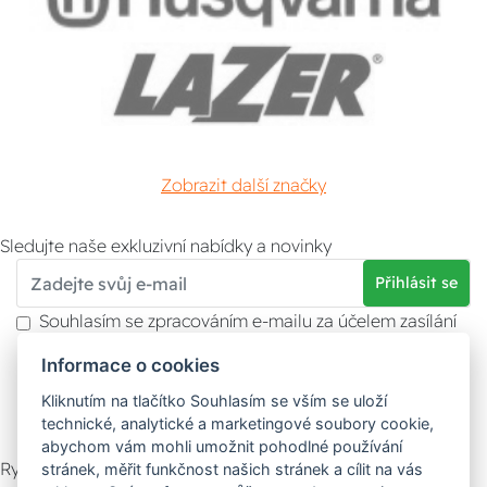
Zobrazit další značky
Sledujte naše exkluzivní nabídky a novinky
Přihlásit se
Souhlasím se zpracováním e-mailu za účelem zasílání
obchodních sdělení.
Informace o cookies
Více informací naleznete v
zásady ochrany osobních
údajů
. Souhlas můžete kdykoliv odvolat.
Kliknutím na tlačítko Souhlasím se vším se uloží
technické, analytické a marketingové soubory cookie,
abychom vám mohli umožnit pohodlné používání
Rychlý kontakt
stránek, měřit funkčnost našich stránek a cílit na vás