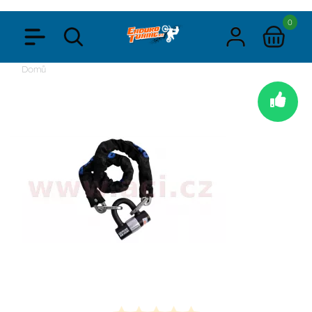
0
Domů