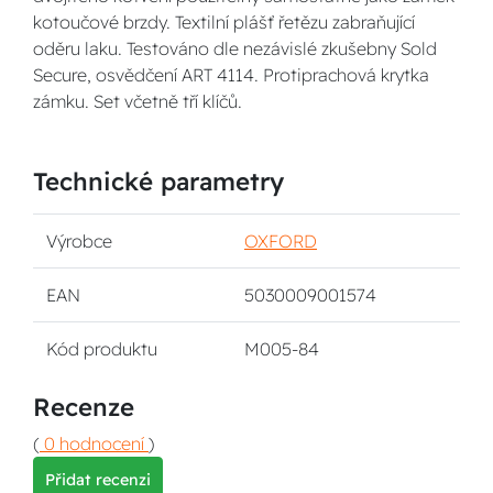
kotoučové brzdy. Textilní plášť řetězu zabraňující
oděru laku. Testováno dle nezávislé zkušebny Sold
Secure, osvědčení ART 4114. Protiprachová krytka
zámku. Set včetně tří klíčů.
Technické parametry
Výrobce
OXFORD
EAN
5030009001574
Kód produktu
M005-84
Recenze
(
0 hodnocení
)
Přidat recenzi