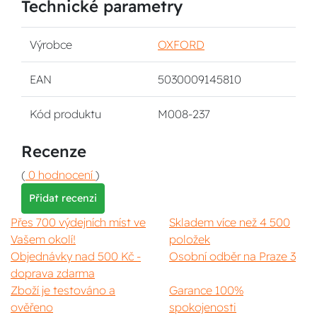
Technické parametry
Výrobce
OXFORD
EAN
5030009145810
Kód produktu
M008-237
Recenze
(
0 hodnocení
)
Přidat recenzi
Přes 700 výdejních míst ve
Skladem více než 4 500
Vašem okolí!
položek
Objednávky nad 500 Kč -
Osobní odběr na Praze 3
doprava zdarma
Zboží je testováno a
Garance 100%
ověřeno
spokojenosti