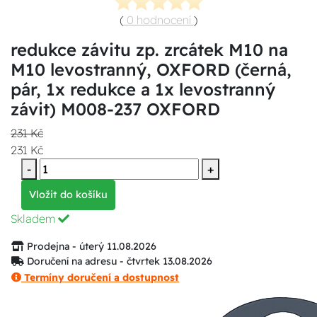
(
0 hodnocení
)
redukce závitu zp. zrcátek M10 na
M10 levostranný, OXFORD (černá,
pár, 1x redukce a 1x levostranný
závit) M008-237 OXFORD
231 Kč
231 Kč
-
+
Vložit do košíku
Skladem
Prodejna - úterý 11.08.2026
Doručení na adresu - čtvrtek 13.08.2026
Termíny doručení a dostupnost