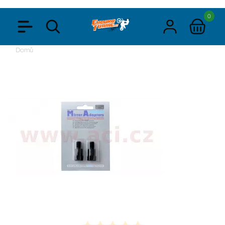
0
Domů