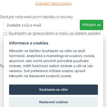
Zobrazit další značky
Sledujte naše exkluzivní nabídky a novinky
Přihlásit se
Souhlasím se zpracováním e-mailu za účelem zasílání
obchodních sdělení.
Informace o cookies
Více informací naleznete v
zásady ochrany osobních
údajů
. Souhlas můžete kdykoliv odvolat.
Kliknutím na tlačítko Souhlasím se vším se uloží
technické, analytické a marketingové soubory cookie,
abychom vám mohli umožnit pohodlné používání
Rychlý kontakt
stránek, měřit funkčnost našich stránek a cílit na vás
reklamu. Své preference můžete snadno upravit
Zákaznický servis
Vyzvednutí zboží
kliknutím na Nastavení souborů cookie.
Poradna
Souhlasím se vším
Možnosti dopravy
Nastavení cookies